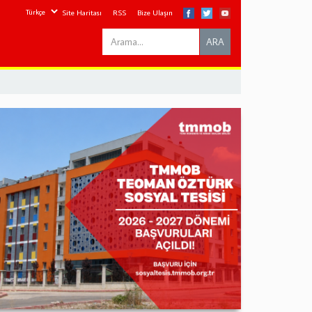
Site Haritası
RSS
Bize Ulaşın
Search
ARA
this
site