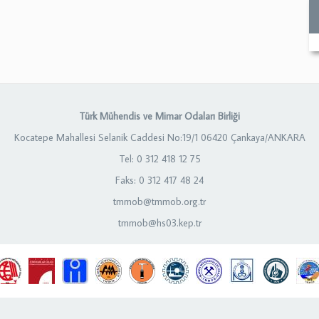
Türk Mühendis ve Mimar Odaları Birliği
Kocatepe Mahallesi Selanik Caddesi No:19/1 06420 Çankaya/ANKARA
Tel: 0 312 418 12 75
Faks: 0 312 417 48 24
tmmob@tmmob.org.tr
tmmob@hs03.kep.tr