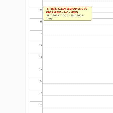
8. İZMİR RÜZGAR SEMPOZYUMU VE
10
SERGİSİ (EMO - İMO - MMO)
28.11.2025 - 10:00
-
29.11.2025 -
17:00
11
12
13
14
15
16
17
18