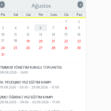
Ağustos
Önceki
Sonraki
«
»
Pts
Sal
Çar
Per
Cum
Cts
Paz
1
2
3
4
5
6
7
9
8
10
11
12
13
14
15
16
17
18
19
20
21
22
23
24
25
26
27
28
29
30
31
TMMOB YÖNETİM KURULU TOPLANTISI
08.08.2026 - 14:00
16. PEYZAJMO YAZ EĞİTİM KAMPI
19.08.2026 - 09:30
-
29.08.2026 - 17:00
ZMO ÖĞRENCİ YAZ EĞİTİM KAMPI
28.08.2026 - 09:00
-
03.09.2026 - 17:00