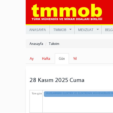
Ana
içeriğe
atla
ANASAYFA
TMMOB
MEVZUAT
BELG
Anasayfa
Takvim
Birincil
Ay
Hafta
Gün
(etkin
Yıl
sekmeler
sekme)
28 Kasım 2025 Cuma
Tüm gün
ULUSLARARASI ELEKTRİK VE ELEKTRONİK MÜHENDİSLİĞİ 