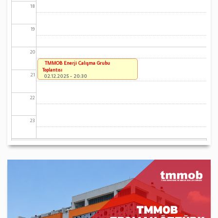
18
19
20
TMMOB Enerji Çalışma Grubu
Toplantısı
21
02.12.2025 - 20:30
22
23