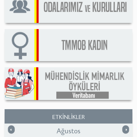
ETKİNLİKLER
Ağustos
Önceki
Sonrak
«
»