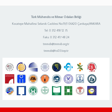
Türk Mühendis ve Mimar Odaları Birliği
Kocatepe Mahallesi Selanik Caddesi No:19/1 06420 Çankaya/ANKARA
Tel: 0 312 418 12 75
Faks: 0 312 417 48 24
tmmob@tmmob.org.tr
tmmob@hs03.kep.tr