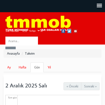
Site Haritası
RSS
Bize Ulaşın
Search
ARA
this
Anasayfa
Takvim
site
Birincil
Ay
Hafta
Gün
(etkin
Yıl
sekmeler
sekme)
2 Aralık 2025 Salı
« Önceki
Sonraki »
Tüm gün