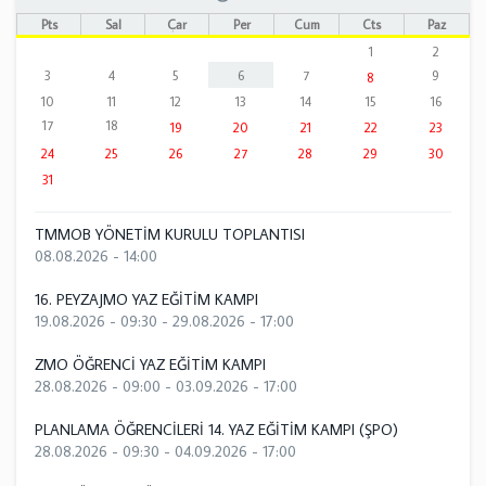
Pts
Sal
Çar
Per
Cum
Cts
Paz
1
2
3
4
5
6
7
9
8
10
11
12
13
14
15
16
17
18
19
20
21
22
23
24
25
26
27
28
29
30
31
TMMOB YÖNETİM KURULU TOPLANTISI
08.08.2026 - 14:00
16. PEYZAJMO YAZ EĞİTİM KAMPI
19.08.2026 - 09:30
-
29.08.2026 - 17:00
ZMO ÖĞRENCİ YAZ EĞİTİM KAMPI
28.08.2026 - 09:00
-
03.09.2026 - 17:00
PLANLAMA ÖĞRENCİLERİ 14. YAZ EĞİTİM KAMPI (ŞPO)
28.08.2026 - 09:30
-
04.09.2026 - 17:00