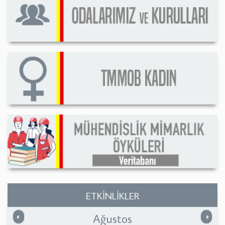
ETKİNLİKLER
Ağustos
Önceki
Sonrak
«
»