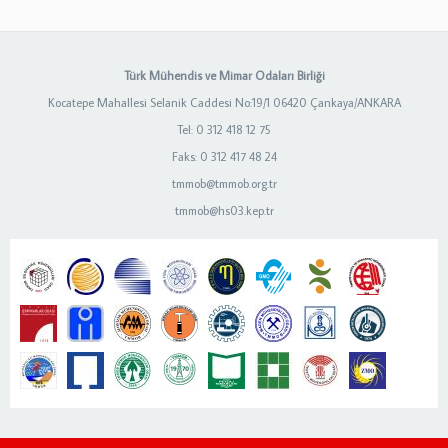
Türk Mühendis ve Mimar Odaları Birliği
Kocatepe Mahallesi Selanik Caddesi No:19/1 06420 Çankaya/ANKARA
Tel: 0 312 418 12 75
Faks: 0 312 417 48 24
tmmob@tmmob.org.tr
tmmob@hs03.kep.tr