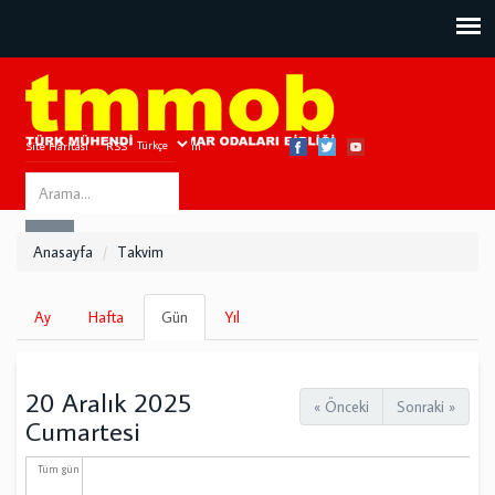
Site Haritası
RSS
Bize Ulaşın
Search
ARA
this
Anasayfa
Takvim
site
Birincil
Ay
Hafta
Gün
(etkin
Yıl
sekmeler
sekme)
20 Aralık 2025
« Önceki
Sonraki »
Cumartesi
Tüm gün