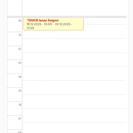
TMMOB Sanayi Kongresi
00
19.12.2025 - 10:00
-
20.12.2025 -
17:00
01
02
03
04
05
06
07
08