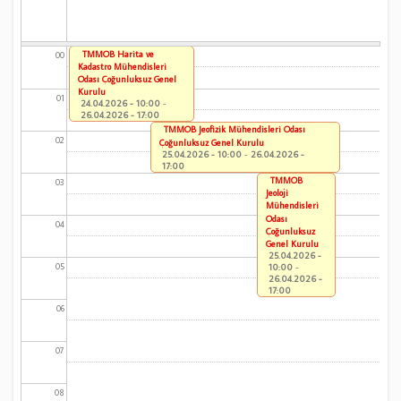
TMMOB Harita ve
00
Kadastro Mühendisleri
Odası Çoğunluksuz Genel
Kurulu
01
24.04.2026 - 10:00
-
26.04.2026 - 17:00
TMMOB Jeofizik Mühendisleri Odası
02
Çoğunluksuz Genel Kurulu
25.04.2026 - 10:00
-
26.04.2026 -
17:00
TMMOB
03
Jeoloji
Mühendisleri
Odası
04
Çoğunluksuz
Genel Kurulu
25.04.2026 -
05
10:00
-
26.04.2026 -
17:00
06
07
08