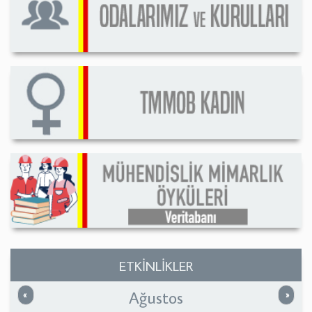
ETKİNLİKLER
Ağustos
Önceki
Sonrak
«
»