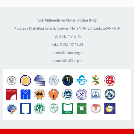
Türk Mühendis ve Mimar Odaları Birliği
Kocatepe Mahallesi Selanik Caddesi No:19/1 06420 Çankaya/ANKARA
Tel: 0 312 418 12 75
Faks: 0 312 417 48 24
tmmob@tmmob.org.tr
tmmob@hs03.kep.tr