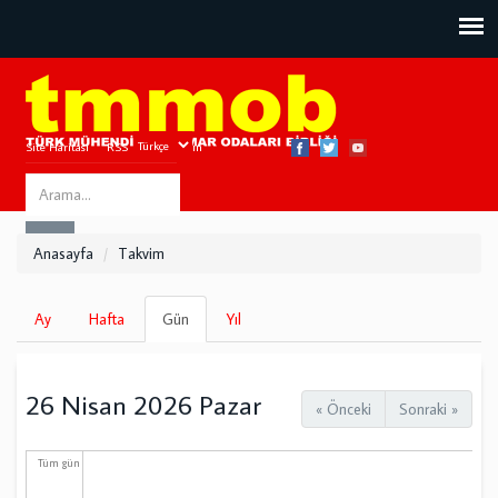
Site Haritası
RSS
Bize Ulaşın
Search
ARA
this
Anasayfa
Takvim
site
Birincil
Ay
Hafta
Gün
(etkin
Yıl
sekmeler
sekme)
26 Nisan 2026 Pazar
« Önceki
Sonraki »
Tüm gün