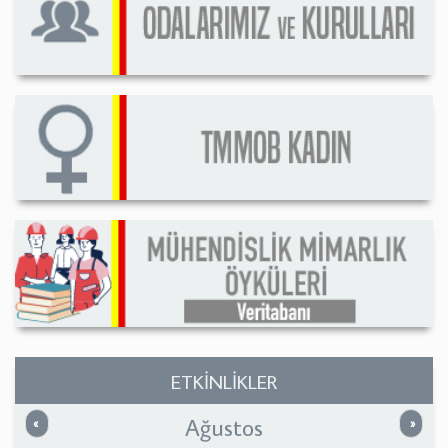
ETKİNLİKLER
Ağustos
Önceki
Sonrak
«
»