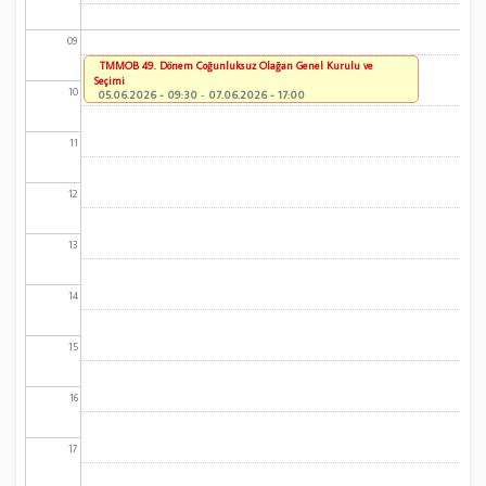
09
TMMOB 49. Dönem Çoğunluksuz Olağan Genel Kurulu ve
Seçimi
10
05.06.2026 - 09:30
-
07.06.2026 - 17:00
11
12
13
14
15
16
17