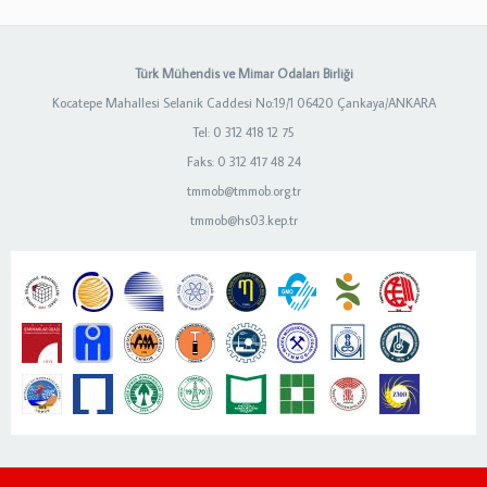
Türk Mühendis ve Mimar Odaları Birliği
Kocatepe Mahallesi Selanik Caddesi No:19/1 06420 Çankaya/ANKARA
Tel: 0 312 418 12 75
Faks: 0 312 417 48 24
tmmob@tmmob.org.tr
tmmob@hs03.kep.tr