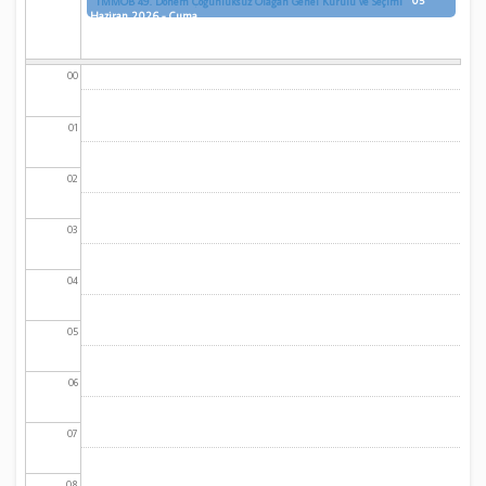
05
TMMOB 49. Dönem Çoğunluksuz Olağan Genel Kurulu ve Seçimi
Haziran 2026 - Cuma
00
01
02
03
04
05
06
07
08