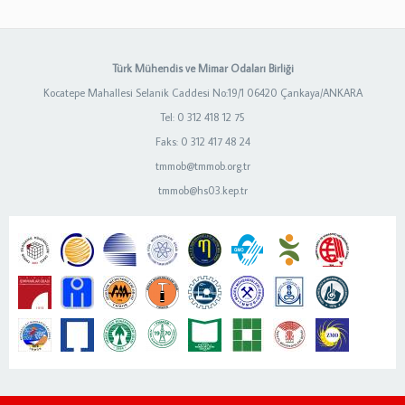
Türk Mühendis ve Mimar Odaları Birliği
Kocatepe Mahallesi Selanik Caddesi No:19/1 06420 Çankaya/ANKARA
Tel: 0 312 418 12 75
Faks: 0 312 417 48 24
tmmob@tmmob.org.tr
tmmob@hs03.kep.tr