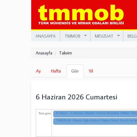
Ana
içeriğe
atla
ANASAYFA
TMMOB
MEVZUAT
BELG
Anasayfa
Takvim
Birincil
Ay
Hafta
Gün
(etkin
Yıl
sekmeler
sekme)
6 Haziran 2026 Cumartesi
Tüm gün
31 Mayıs - 5 Haziran Ekolojik Yıkımla Mücadele Haftası Etkin
TMMOB 49. Dönem Çoğunluksuz Olağan Genel Kurulu ve Se