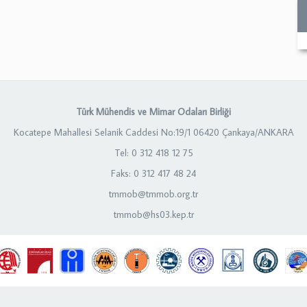
Türk Mühendis ve Mimar Odaları Birliği
Kocatepe Mahallesi Selanik Caddesi No:19/1 06420 Çankaya/ANKARA
Tel: 0 312 418 12 75
Faks: 0 312 417 48 24
tmmob@tmmob.org.tr
tmmob@hs03.kep.tr