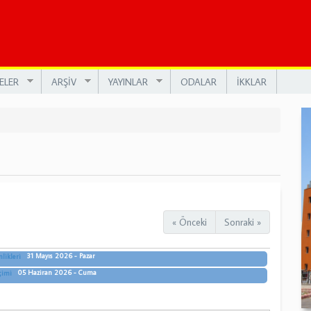
ELER
ARŞİV
YAYINLAR
ODALAR
İKKLAR
« Önceki
Sonraki »
31 Mayıs 2026 - Pazar
likleri
05 Haziran 2026 - Cuma
çimi