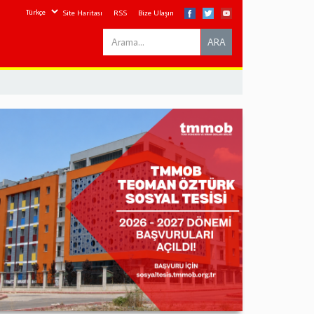
Site Haritası
RSS
Bize Ulaşın
Search
ARA
this
site