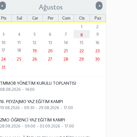
Ağustos
Önceki
Sonraki
«
»
Pts
Sal
Çar
Per
Cum
Cts
Paz
1
2
3
4
5
6
7
9
8
10
11
12
13
14
15
16
17
18
19
20
21
22
23
24
25
26
27
28
29
30
31
TMMOB YÖNETİM KURULU TOPLANTISI
08.08.2026 - 14:00
16. PEYZAJMO YAZ EĞİTİM KAMPI
19.08.2026 - 09:30
-
29.08.2026 - 17:00
ZMO ÖĞRENCİ YAZ EĞİTİM KAMPI
28.08.2026 - 09:00
-
03.09.2026 - 17:00