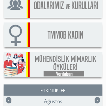
ETKİNLİKLER
Ağustos
Önceki
Sonrak
«
»