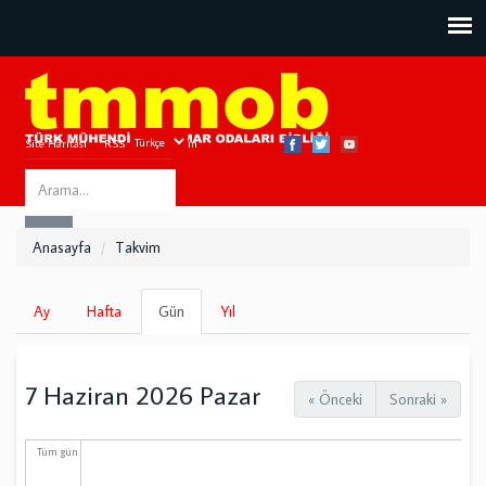
Site Haritası
RSS
Bize Ulaşın
Search
ARA
this
Anasayfa
Takvim
site
Birincil
Ay
Hafta
Gün
(etkin
Yıl
sekmeler
sekme)
7 Haziran 2026 Pazar
« Önceki
Sonraki »
Tüm gün