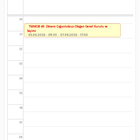
00
TMMOB 49. Dönem Çoğunluksuz Olağan Genel Kurulu ve
Seçimi
01
05.06.2026 - 09:30
-
07.06.2026 - 17:00
02
03
04
05
06
07
08