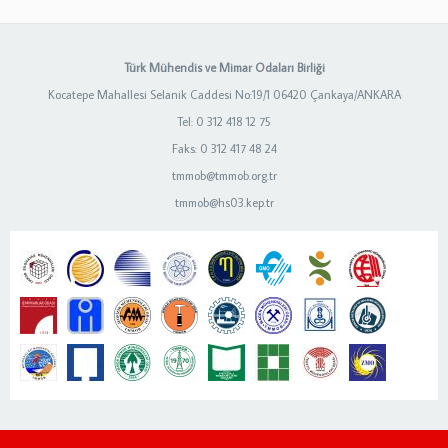
Türk Mühendis ve Mimar Odaları Birliği
Kocatepe Mahallesi Selanik Caddesi No:19/1 06420 Çankaya/ANKARA
Tel: 0 312 418 12 75
Faks: 0 312 417 48 24
tmmob@tmmob.org.tr
tmmob@hs03.kep.tr