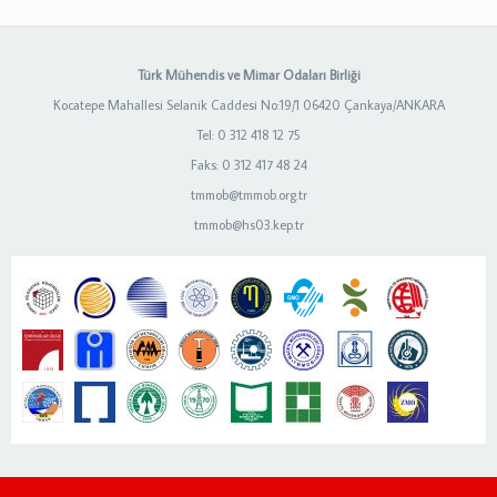
Türk Mühendis ve Mimar Odaları Birliği
Kocatepe Mahallesi Selanik Caddesi No:19/1 06420 Çankaya/ANKARA
Tel: 0 312 418 12 75
Faks: 0 312 417 48 24
tmmob@tmmob.org.tr
tmmob@hs03.kep.tr