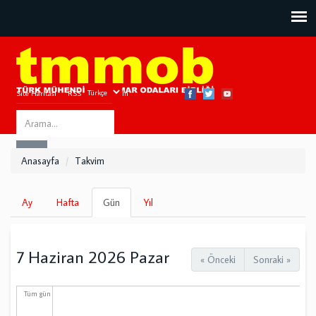
Site Haritası
RSS
Bize Ulaşın
Search
ARA
this
Anasayfa
Takvim
site
Birincil
Ay
Hafta
Gün
(etkin
Yıl
sekmeler
sekme)
7 Haziran 2026 Pazar
« Önceki
Sonraki »
Tüm gün