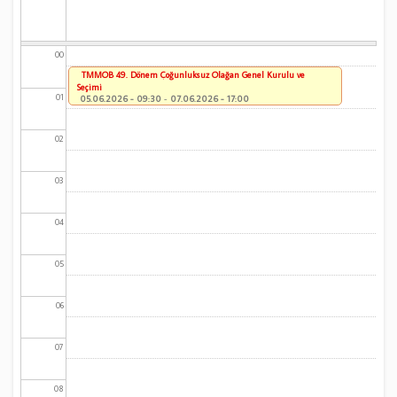
00
TMMOB 49. Dönem Çoğunluksuz Olağan Genel Kurulu ve
Seçimi
01
05.06.2026 - 09:30
-
07.06.2026 - 17:00
02
03
04
05
06
07
08