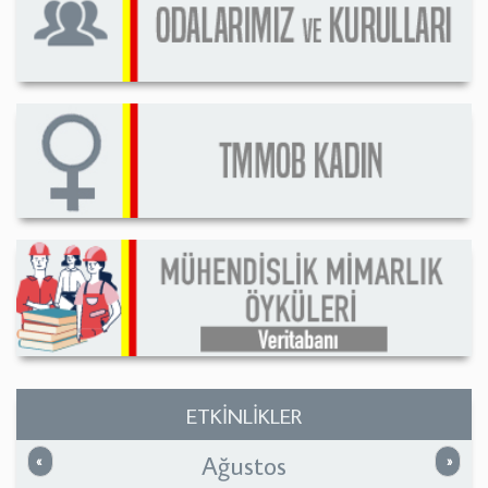
ETKİNLİKLER
Ağustos
Önceki
Sonrak
«
»