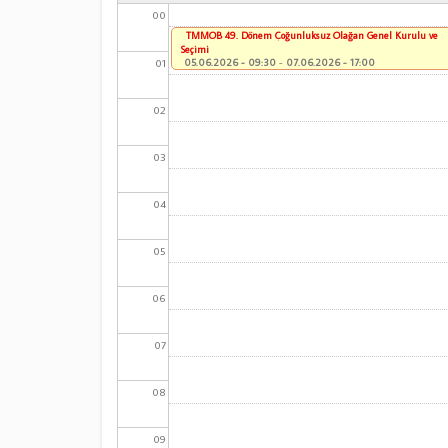
00
TMMOB 49. Dönem Çoğunluksuz Olağan Genel Kurulu ve
Seçimi
01
05.06.2026 - 09:30
-
07.06.2026 - 17:00
02
03
04
05
06
07
08
09