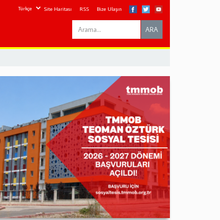
Site Haritası
RSS
Bize Ulaşın
Search
ARA
this
site