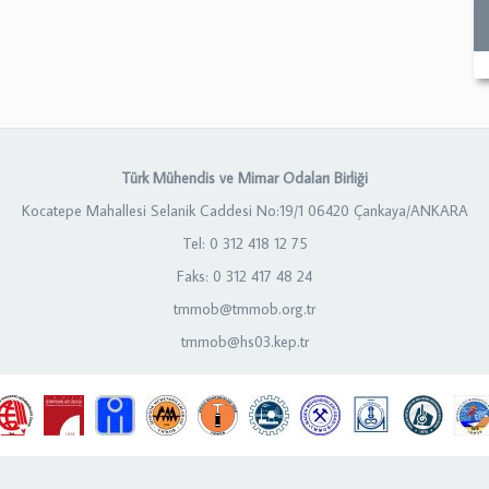
Türk Mühendis ve Mimar Odaları Birliği
Kocatepe Mahallesi Selanik Caddesi No:19/1 06420 Çankaya/ANKARA
Tel: 0 312 418 12 75
Faks: 0 312 417 48 24
tmmob@tmmob.org.tr
tmmob@hs03.kep.tr