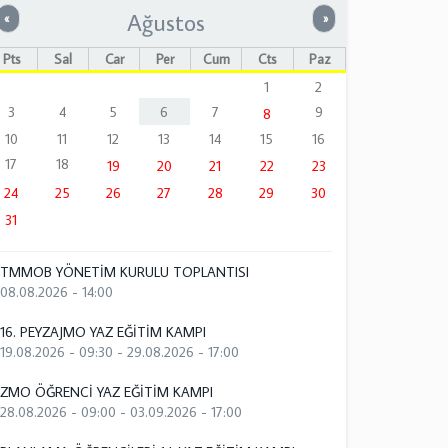
Ağustos
Önceki
Sonraki
«
»
Pts
Sal
Çar
Per
Cum
Cts
Paz
1
2
3
4
5
6
7
9
8
10
11
12
13
14
15
16
17
18
19
20
21
22
23
24
25
26
27
28
29
30
31
TMMOB YÖNETİM KURULU TOPLANTISI
08.08.2026 - 14:00
16. PEYZAJMO YAZ EĞİTİM KAMPI
19.08.2026 - 09:30
-
29.08.2026 - 17:00
ZMO ÖĞRENCİ YAZ EĞİTİM KAMPI
28.08.2026 - 09:00
-
03.09.2026 - 17:00