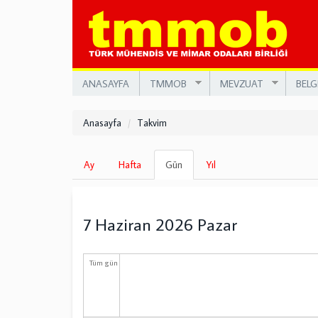
Ana
içeriğe
atla
ANASAYFA
TMMOB
MEVZUAT
BELG
Anasayfa
Takvim
Birincil
Ay
Hafta
Gün
(etkin
Yıl
sekmeler
sekme)
7 Haziran 2026 Pazar
Tüm gün