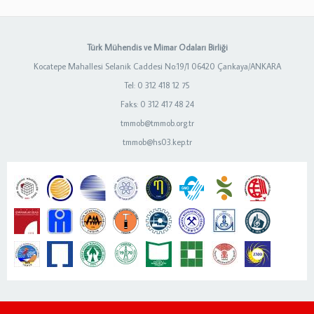
Türk Mühendis ve Mimar Odaları Birliği
Kocatepe Mahallesi Selanik Caddesi No:19/1 06420 Çankaya/ANKARA
Tel: 0 312 418 12 75
Faks: 0 312 417 48 24
tmmob@tmmob.org.tr
tmmob@hs03.kep.tr