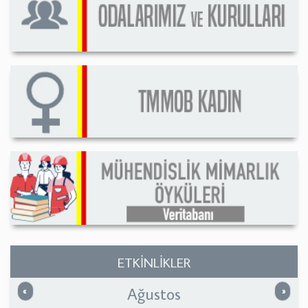
ETKİNLİKLER
Ağustos
Önceki
Sonrak
«
»