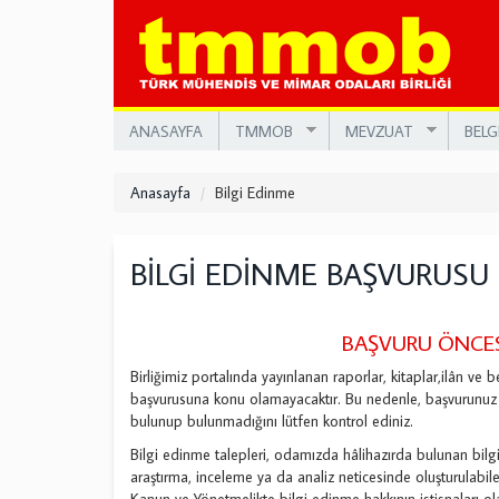
Ana
içeriğe
atla
ANASAYFA
TMMOB
MEVZUAT
BELG
Anasayfa
Bilgi Edinme
BİLGİ EDİNME BAŞVURUSU
BAŞVURU ÖNCE
Birliğimiz portalında yayınlanan raporlar, kitaplar,ilân ve 
başvurusuna konu olamayacaktır. Bu nedenle, başvurunuz 
bulunup bulunmadığını lütfen kontrol ediniz.
Bilgi edinme talepleri, odamızda hâlihazırda bulunan bilgi v
araştırma, inceleme ya da analiz neticesinde oluşturulabil