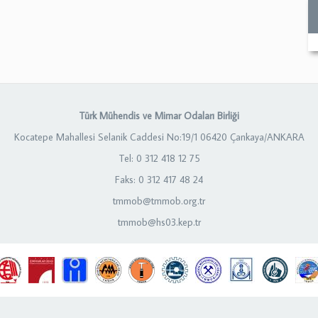
Türk Mühendis ve Mimar Odaları Birliği
Kocatepe Mahallesi Selanik Caddesi No:19/1 06420 Çankaya/ANKARA
Tel: 0 312 418 12 75
Faks: 0 312 417 48 24
tmmob@tmmob.org.tr
tmmob@hs03.kep.tr