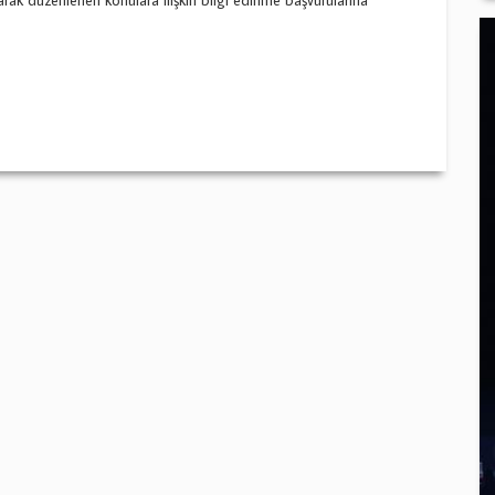
arak düzenlenen konulara ilişkin bilgi edinme başvurularına