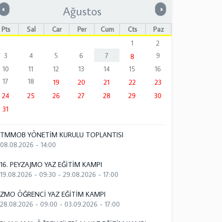
Ağustos
Önceki
Sonraki
«
»
Pts
Sal
Çar
Per
Cum
Cts
Paz
1
2
3
4
5
6
7
9
8
10
11
12
13
14
15
16
17
18
19
20
21
22
23
24
25
26
27
28
29
30
31
TMMOB YÖNETİM KURULU TOPLANTISI
08.08.2026 - 14:00
16. PEYZAJMO YAZ EĞİTİM KAMPI
19.08.2026 - 09:30
-
29.08.2026 - 17:00
ZMO ÖĞRENCİ YAZ EĞİTİM KAMPI
28.08.2026 - 09:00
-
03.09.2026 - 17:00