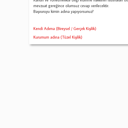
Kanun ve Yönetmelikte bilgi edinme hakkının istisnaları ol
mevzuat gereğince olumsuz cevap verilecektir.
Başvuruyu kimin adına yapıyorsunuz?
Kendi Adıma (Bireysel / Gerçek Kişilik)
Kurumum adına (Tüzel Kişilik)