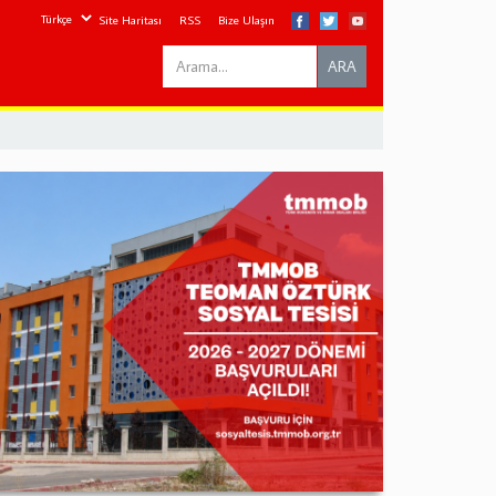
Site Haritası
RSS
Bize Ulaşın
Search
ARA
this
site