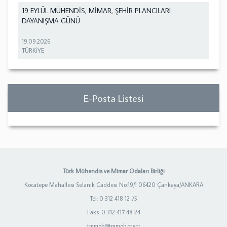
19 EYLÜL MÜHENDİS, MİMAR, ŞEHİR PLANCILARI
DAYANIŞMA GÜNÜ
19.09.2026
TÜRKİYE
E-Posta Listesi
Türk Mühendis ve Mimar Odaları Birliği
Kocatepe Mahallesi Selanik Caddesi No:19/1 06420 Çankaya/ANKARA
Tel: 0 312 418 12 75
Faks: 0 312 417 48 24
tmmob@tmmob.org.tr