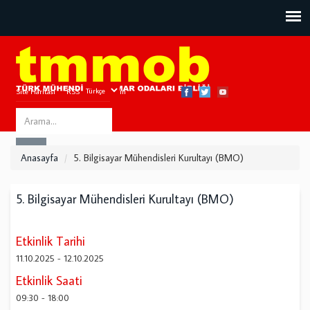
Site Haritası
RSS
Bize Ulaşın
Search
ARA
this
Anasayfa
5. Bilgisayar Mühendisleri Kurultayı (BMO)
site
5. Bilgisayar Mühendisleri Kurultayı (BMO)
Etkinlik Tarihi
11.10.2025
-
12.10.2025
Etkinlik Saati
09:30
-
18:00