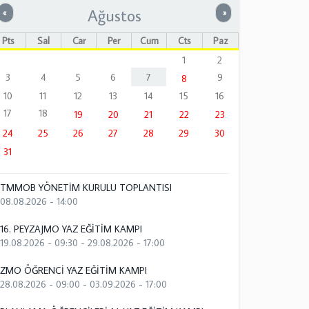
Ağustos
Önceki
Sonraki
«
»
Pts
Sal
Çar
Per
Cum
Cts
Paz
1
2
3
4
5
6
7
9
8
10
11
12
13
14
15
16
17
18
19
20
21
22
23
24
25
26
27
28
29
30
31
TMMOB YÖNETİM KURULU TOPLANTISI
08.08.2026 - 14:00
16. PEYZAJMO YAZ EĞİTİM KAMPI
19.08.2026 - 09:30
-
29.08.2026 - 17:00
ZMO ÖĞRENCİ YAZ EĞİTİM KAMPI
28.08.2026 - 09:00
-
03.09.2026 - 17:00