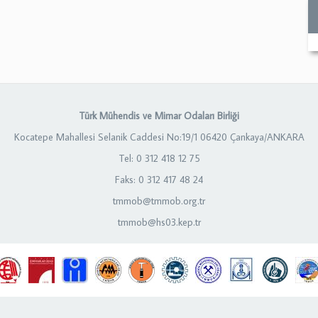
Türk Mühendis ve Mimar Odaları Birliği
Kocatepe Mahallesi Selanik Caddesi No:19/1 06420 Çankaya/ANKARA
Tel: 0 312 418 12 75
Faks: 0 312 417 48 24
tmmob@tmmob.org.tr
tmmob@hs03.kep.tr