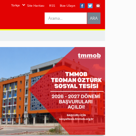
Site Haritası
RSS
Bize Ulaşın
Search
ARA
this
site