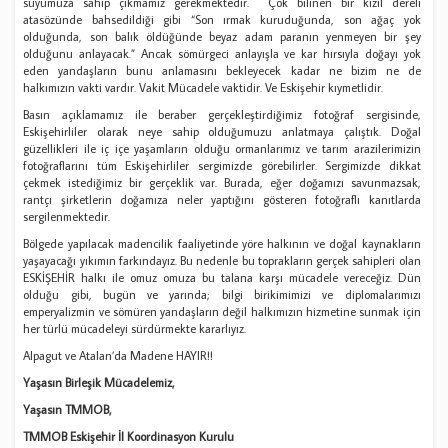
suyumuza sahip çıkmamız gerekmektedir. Çok bilinen bir kızıl dereli
atasözünde bahsedildiği gibi “Son ırmak kuruduğunda, son ağaç yok
olduğunda, son balık öldüğünde beyaz adam paranın yenmeyen bir şey
olduğunu anlayacak.” Ancak sömürgeci anlayışla ve kar hırsıyla doğayı yok
eden yandaşların bunu anlamasını bekleyecek kadar ne bizim ne de
halkımızın vakti vardır. Vakit Mücadele vaktidir. Ve Eskişehir kıymetlidir.
Basın açıklamamız ile beraber gerçekleştirdiğimiz fotoğraf sergisinde,
Eskişehirliler olarak neye sahip olduğumuzu anlatmaya çalıştık. Doğal
güzellikleri ile iç içe yaşamların olduğu ormanlarımız ve tarım arazilerimizin
fotoğraflarını tüm Eskişehirliler sergimizde görebilirler. Sergimizde dikkat
çekmek istediğimiz bir gerçeklik var. Burada, eğer doğamızı savunmazsak,
rantçı şirketlerin doğamıza neler yaptığını gösteren fotoğraflı kanıtlarda
sergilenmektedir.
Bölgede yapılacak madencilik faaliyetinde yöre halkının ve doğal kaynakların
yaşayacağı yıkımın farkındayız. Bu nedenle bu toprakların gerçek sahipleri olan
ESKİŞEHİR halkı ile omuz omuza bu talana karşı mücadele vereceğiz. Dün
olduğu gibi, bugün ve yarında; bilgi birikimimizi ve diplomalarımızı
emperyalizmin ve sömüren yandaşların değil halkımızın hizmetine sunmak için
her türlü mücadeleyi sürdürmekte kararlıyız.
Alpagut ve Atalan’da Madene HAYIR!!
Yaşasın Birleşik Mücadelemiz,
Yaşasın TMMOB,
TMMOB Eskişehir İl Koordinasyon Kurulu