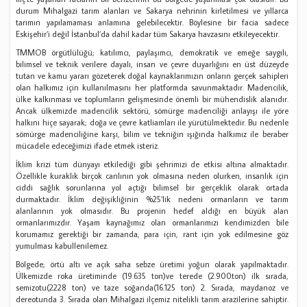
durum Mihalgazi tarım alanları ve Sakarya nehrinin kirletilmesi ve yıllarca
tarımın yapılamaması anlamına gelebilecektir. Böylesine bir facia sadece
Eskişehir’i değil İstanbul’da dahil kadar tüm Sakarya havzasını etkileyecektir.
TMMOB örgütlülüğü; katılımcı, paylaşımcı, demokratik ve emeğe saygılı,
bilimsel ve teknik verilere dayalı, insan ve çevre duyarlığını en üst düzeyde
tutan ve kamu yararı gözeterek doğal kaynaklarımızın onların gerçek sahipleri
olan halkımız için kullanılmasını her platformda savunmaktadır. Madencilik,
ülke kalkınması ve toplumların gelişmesinde önemli bir mühendislik alanıdır.
Ancak ülkemizde madencilik sektörü, sömürge madenciliği anlayışı ile yöre
halkını hiçe sayarak; doğa ve çevre katliamları ile yürütülmektedir. Bu nedenle
sömürge madenciliğine karşı, bilim ve tekniğin ışığında halkımız ile beraber
mücadele edeceğimizi ifade etmek isteriz.
İklim krizi tüm dünyayı etkilediği gibi şehrimizi de etkisi altına almaktadır.
Özellikle kuraklık birçok canlının yok olmasına neden olurken, insanlık için
ciddi sağlık sorunlarına yol açtığı bilimsel bir gerçeklik olarak ortada
durmaktadır. İklim değişikliğinin %25’lik nedeni ormanların ve tarım
alanlarının yok olmasıdır. Bu projenin hedef aldığı en büyük alan
ormanlarımızdır. Yaşam kaynağımız olan ormanlarımızı kendimizden bile
korumamız gerektiği bir zamanda, para için, rant için yok edilmesine göz
yumulması kabullenilemez.
Bölgede; örtü altı ve açık saha sebze üretimi yoğun olarak yapılmaktadır.
Ülkemizde roka üretiminde (19.635 ton)ve terede (2.900ton) ilk sırada,
semizotu(2228 ton) ve taze soğanda(16.125 ton) 2. Sırada, maydanoz ve
dereotunda 3. Sırada olan Mihalgazi ilçemiz nitelikli tarım arazilerine sahiptir.