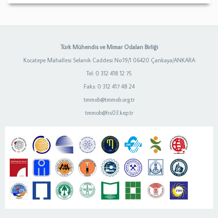
Türk Mühendis ve Mimar Odaları Birliği
Kocatepe Mahallesi Selanik Caddesi No:19/1 06420 Çankaya/ANKARA
Tel: 0 312 418 12 75
Faks: 0 312 417 48 24
tmmob@tmmob.org.tr
tmmob@hs03.kep.tr