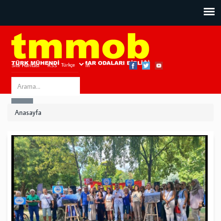
Site Haritası
RSS
Bize Ulaşın
Search
ARA
this
Anasayfa
site