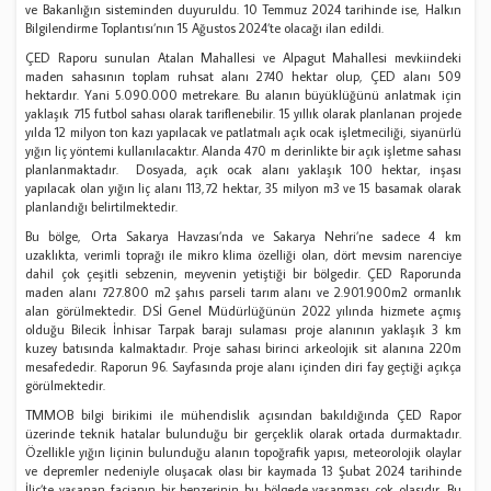
ve Bakanlığın sisteminden duyuruldu. 10 Temmuz 2024 tarihinde ise, Halkın
Bilgilendirme Toplantısı’nın 15 Ağustos 2024’te olacağı ilan edildi.
ÇED Raporu sunulan Atalan Mahallesi ve Alpagut Mahallesi mevkiindeki
maden sahasının toplam ruhsat alanı 2740 hektar olup, ÇED alanı 509
hektardır. Yani 5.090.000 metrekare. Bu alanın büyüklüğünü anlatmak için
yaklaşık 715 futbol sahası olarak tariflenebilir. 15 yıllık olarak planlanan projede
yılda 12 milyon ton kazı yapılacak ve patlatmalı açık ocak işletmeciliği, siyanürlü
yığın liç yöntemi kullanılacaktır. Alanda 470 m derinlikte bir açık işletme sahası
planlanmaktadır. Dosyada, açık ocak alanı yaklaşık 100 hektar, inşası
yapılacak olan yığın liç alanı 113,72 hektar, 35 milyon m3 ve 15 basamak olarak
planlandığı belirtilmektedir.
Bu bölge, Orta Sakarya Havzası’nda ve Sakarya Nehri’ne sadece 4 km
uzaklıkta, verimli toprağı ile mikro klima özelliği olan, dört mevsim narenciye
dahil çok çeşitli sebzenin, meyvenin yetiştiği bir bölgedir. ÇED Raporunda
maden alanı 727.800 m2 şahıs parseli tarım alanı ve 2.901.900m2 ormanlık
alan görülmektedir. DSİ Genel Müdürlüğünün 2022 yılında hizmete açmış
olduğu Bilecik İnhisar Tarpak barajı sulaması proje alanının yaklaşık 3 km
kuzey batısında kalmaktadır. Proje sahası birinci arkeolojik sit alanına 220m
mesafededir. Raporun 96. Sayfasında proje alanı içinden diri fay geçtiği açıkça
görülmektedir.
TMMOB bilgi birikimi ile mühendislik açısından bakıldığında ÇED Rapor
üzerinde teknik hatalar bulunduğu bir gerçeklik olarak ortada durmaktadır.
Özellikle yığın liçinin bulunduğu alanın topoğrafik yapısı, meteorolojik olaylar
ve depremler nedeniyle oluşacak olası bir kaymada 13 Şubat 2024 tarihinde
İliç’te yaşanan facianın bir benzerinin bu bölgede yaşanması çok olasıdır. Bu