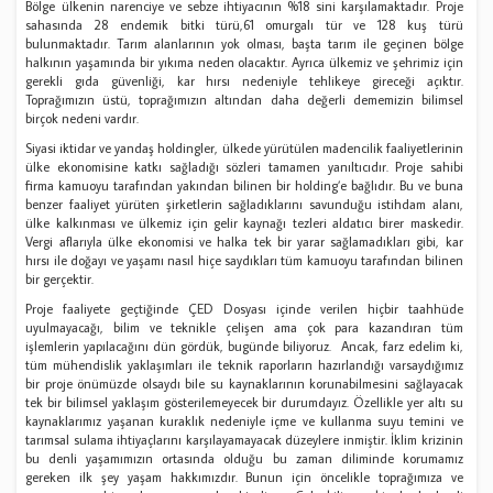
Bölge ülkenin narenciye ve sebze ihtiyacının %18 sini karşılamaktadır. Proje
sahasında 28 endemik bitki türü,61 omurgalı tür ve 128 kuş türü
bulunmaktadır. Tarım alanlarının yok olması, başta tarım ile geçinen bölge
halkının yaşamında bir yıkıma neden olacaktır. Ayrıca ülkemiz ve şehrimiz için
gerekli gıda güvenliği, kar hırsı nedeniyle tehlikeye gireceği açıktır.
Toprağımızın üstü, toprağımızın altından daha değerli dememizin bilimsel
birçok nedeni vardır.
Siyasi iktidar ve yandaş holdingler, ülkede yürütülen madencilik faaliyetlerinin
ülke ekonomisine katkı sağladığı sözleri tamamen yanıltıcıdır. Proje sahibi
firma kamuoyu tarafından yakından bilinen bir holding’e bağlıdır. Bu ve buna
benzer faaliyet yürüten şirketlerin sağladıklarını savunduğu istihdam alanı,
ülke kalkınması ve ülkemiz için gelir kaynağı tezleri aldatıcı birer maskedir.
Vergi aflarıyla ülke ekonomisi ve halka tek bir yarar sağlamadıkları gibi, kar
hırsı ile doğayı ve yaşamı nasıl hiçe saydıkları tüm kamuoyu tarafından bilinen
bir gerçektir.
Proje faaliyete geçtiğinde ÇED Dosyası içinde verilen hiçbir taahhüde
uyulmayacağı, bilim ve teknikle çelişen ama çok para kazandıran tüm
işlemlerin yapılacağını dün gördük, bugünde biliyoruz. Ancak, farz edelim ki,
tüm mühendislik yaklaşımları ile teknik raporların hazırlandığı varsaydığımız
bir proje önümüzde olsaydı bile su kaynaklarının korunabilmesini sağlayacak
tek bir bilimsel yaklaşım gösterilemeyecek bir durumdayız. Özellikle yer altı su
kaynaklarımız yaşanan kuraklık nedeniyle içme ve kullanma suyu temini ve
tarımsal sulama ihtiyaçlarını karşılayamayacak düzeylere inmiştir. İklim krizinin
bu denli yaşamımızın ortasında olduğu bu zaman diliminde korumamız
gereken ilk şey yaşam hakkımızdır. Bunun için öncelikle toprağımıza ve