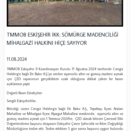
TMMOB ESKİŞEHİR İKK: SÖMÜRGE MADENCİLİĞİ
MİHALGAZİ HALKINI HİÇE SAYIYOR
11.08.2024
TMMOB Eskişehir İl Koordinasyon Kurulu 11 Ağustos 2024 tarihinde Cengiz
Holding’e bağlı Eti Bakır A.Ş.'ye verilen siyanürlü altın ve gümüş madeni açmak
için ÇED raporunun gerçeklikten uzak olduğuna dikkat çeken bir basın
açıklaması yaptı.
Değerli Basın Emekçileri
Sevgili Eskişehirliler,
Bilindiği üzere Cengiz Holding’e bağlı Eti Bakır A.Ş., Tepebaşı İlçesi Atalan
Mahallesi ve Mihalgazi İlçesi Alpagut Mahallesi mevkiinde, siyanürlü altın ve
gümüş madeni açmak için 1 Temmuz 2024’te, ÇED olarak bilinen Çevresel Etki
Değerlendirme başvuru dosyasını Eskişehir Çevre Şehircilik ve İklim Değişikliği
Müdürlüğüne teslim etti. Teslim ettikten 5 gün sonra başvuru uygun bulundu