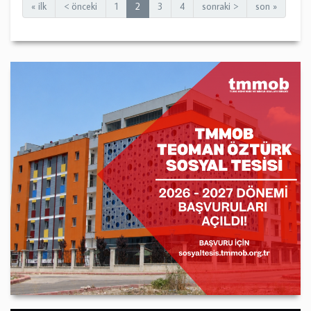
« ilk
< önceki
1
2
3
4
sonraki >
son »