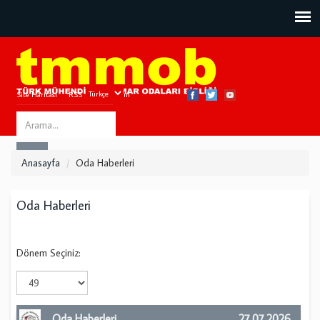
Site Haritası
RSS
Bize Ulaşın
Search
ARA
this
Anasayfa
Oda Haberleri
site
Oda Haberleri
Dönem Seçiniz:
Oda Haberleri
27.07.2026