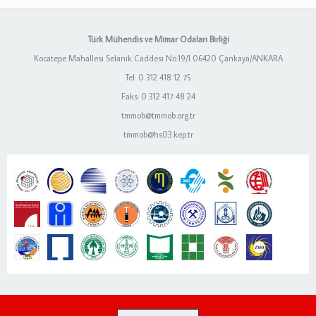
Türk Mühendis ve Mimar Odaları Birliği
Kocatepe Mahallesi Selanik Caddesi No:19/1 06420 Çankaya/ANKARA
Tel: 0 312 418 12 75
Faks: 0 312 417 48 24
tmmob@tmmob.org.tr
tmmob@hs03.kep.tr