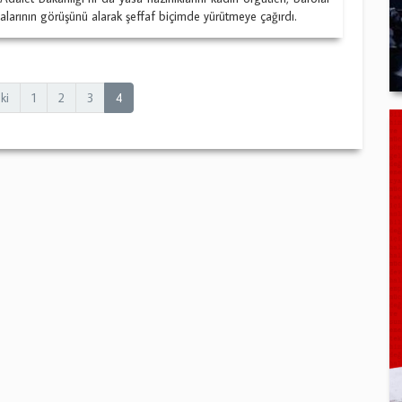
larının görüşünü alarak şeffaf biçimde yürütmeye çağırdı.
ki
1
2
3
4