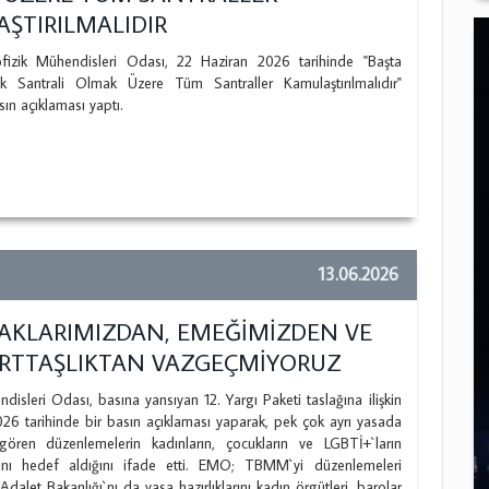
ŞTIRILMALIDIR
zik Mühendisleri Odası, 22 Haziran 2026 tarihinde "Başta
 Santrali Olmak Üzere Tüm Santraller Kamulaştırılmalıdır"
asın açıklaması yaptı.
13.06.2026
AKLARIMIZDAN, EMEĞİMİZDEN VE
URTTAŞLIKTAN VAZGEÇMİYORUZ
ndisleri Odası, basına yansıyan 12. Yargı Paketi taslağına ilişkin
26 tarihinde bir basın açıklaması yaparak, pek çok ayrı yasada
ngören düzenlemelerin kadınların, çocukların ve LGBTİ+`ların
rını hedef aldığını ifade etti. EMO; TBMM`yi düzenlemeleri
dalet Bakanlığı`nı da yasa hazırlıklarını kadın örgütleri, barolar