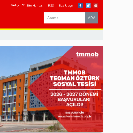
Site Haritası
RSS
Bize Ulaşın
Search
ARA
this
site