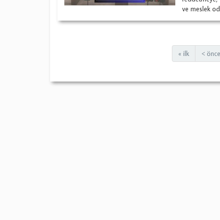
ve meslek oda
« ilk
< önce