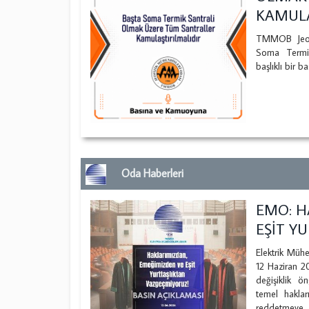
KAMULA
TMMOB Jeofi
Soma Termik
başlıklı bir b
Oda Haberleri
EMO: H
EŞİT Y
Elektrik Mühe
12 Haziran 20
değişiklik ö
temel hakla
reddetmeye, A