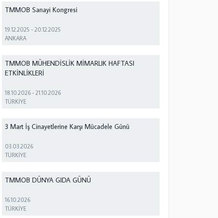
TMMOB Sanayi Kongresi
19.12.2025
-
20.12.2025
ANKARA
TMMOB MÜHENDİSLİK MİMARLIK HAFTASI
ETKİNLİKLERİ
18.10.2026
-
21.10.2026
TÜRKİYE
3 Mart İş Cinayetlerine Karşı Mücadele Günü
03.03.2026
TÜRKİYE
TMMOB DÜNYA GIDA GÜNÜ
16.10.2026
TÜRKİYE