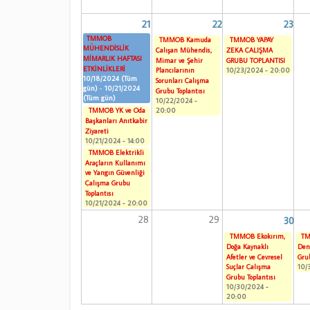
21
22
23
TMMOB
TMMOB Kamuda
TMMOB YAPAY
MÜHENDİSLİK
Çalışan Mühendis,
ZEKA ÇALIŞMA
MİMARLIK HAFTASI
Mimar ve Şehir
GRUBU TOPLANTISI
ETKİNLİKLERİ
10/23/2024 - 20:00
Plancılarının
10/18/2024 (Tüm
Sorunları Çalışma
gün)
-
10/21/2024
Grubu Toplantısı
(Tüm gün)
10/22/2024 -
20:00
TMMOB YK ve Oda
Başkanları Anıtkabir
Ziyareti
10/21/2024 - 14:00
TMMOB Elektrikli
Araçların Kullanımı
ve Yangın Güvenliği
Çalışma Grubu
Toplantısı
10/21/2024 - 20:00
28
29
30
TMMOB Ekokırım,
TM
Doğa Kaynaklı
Den
Afetler ve Çevresel
Grub
10/
Suçlar Çalışma
Grubu Toplantısı
10/30/2024 -
20:00