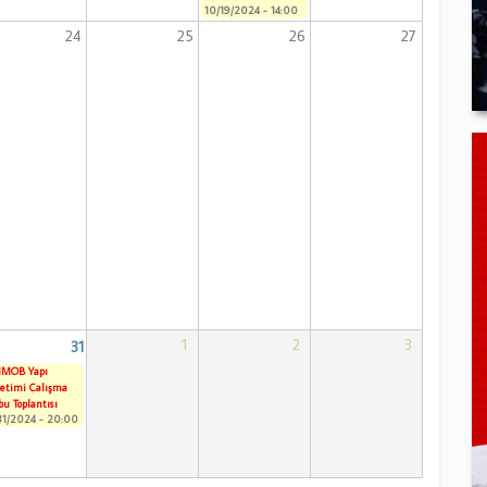
10/19/2024 - 14:00
24
25
26
27
1
2
3
31
MOB Yapı
etimi Çalışma
u Toplantısı
31/2024 - 20:00