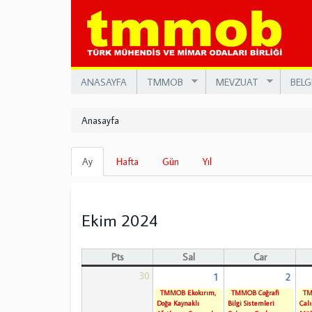
Ana
içeriğe
atla
ANASAYFA
TMMOB
MEVZUAT
BELG
Anasayfa
Birincil
Ay
(etkin
Hafta
Gün
Yıl
sekmeler
sekme)
Ekim 2024
Pts
Sal
Çar
30
1
2
TMMOB Ekokırım,
TMMOB Coğrafi
TM
Doğa Kaynaklı
Bilgi Sistemleri
Çalı