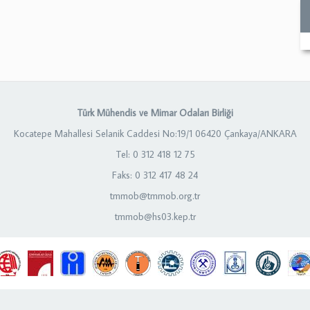
Türk Mühendis ve Mimar Odaları Birliği
Kocatepe Mahallesi Selanik Caddesi No:19/1 06420 Çankaya/ANKARA
Tel: 0 312 418 12 75
Faks: 0 312 417 48 24
tmmob@tmmob.org.tr
tmmob@hs03.kep.tr