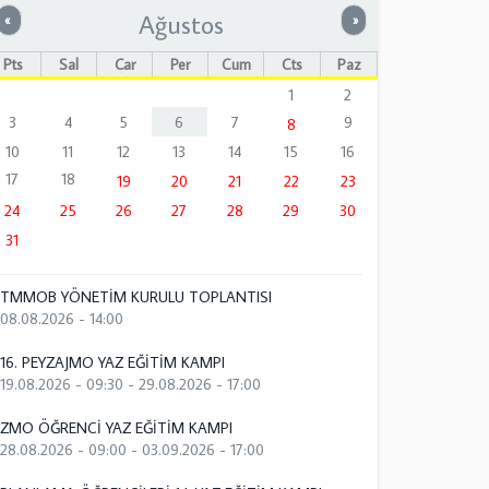
Ağustos
Önceki
Sonraki
«
»
Pts
Sal
Çar
Per
Cum
Cts
Paz
1
2
3
4
5
6
7
9
8
10
11
12
13
14
15
16
17
18
19
20
21
22
23
24
25
26
27
28
29
30
31
TMMOB YÖNETİM KURULU TOPLANTISI
08.08.2026 - 14:00
16. PEYZAJMO YAZ EĞİTİM KAMPI
19.08.2026 - 09:30
-
29.08.2026 - 17:00
ZMO ÖĞRENCİ YAZ EĞİTİM KAMPI
28.08.2026 - 09:00
-
03.09.2026 - 17:00