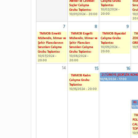
Afetler ve Çevresel
Çalışma Grubu
Müh
Suçlar Çalışma
Toplantısı
Sor
10/02/2024 -
Grubu Toplantısı
Grub
20:00
10/01/2024 - 20:00
10/
20:
7
8
9
TMMOB Emekli
TMMOB Engelli
TMMOB Biyosidal
TM
Mühendis, Mimar ve
Mühendis, Mimar ve
Çalışma Grubu
ZEK
Şehir Plancılarının
Şehir Plancıları
Toplantısı
GRU
10/09/2024 -
10/
Sorunları Çalışma
Sorunları Çalışma
20:00
Grubu Toplantısı
Grubu Toplantısı
10/07/2024 -
10/08/2024 -
20:00
20:00
14
15
16
21.TÜRKİYE JEOFİZİK KONG
TMMOB Kadın
10/18/2024 - 17:00
Çalışma Grubu
Toplantısı
10/15/2024 - 20:00
XI.
10/1
TM
POL
ÇAL
TOP
10/