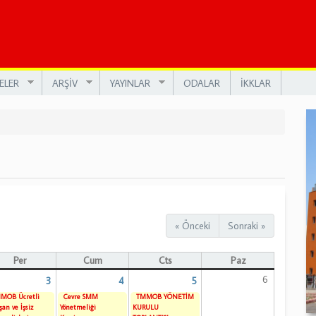
ELER
ARŞİV
YAYINLAR
ODALAR
İKKLAR
« Önceki
Sonraki »
Per
Cum
Cts
Paz
6
3
4
5
MOB Ücretli
Çevre SMM
TMMOB YÖNETİM
şan ve İşsiz
Yönetmeliği
KURULU