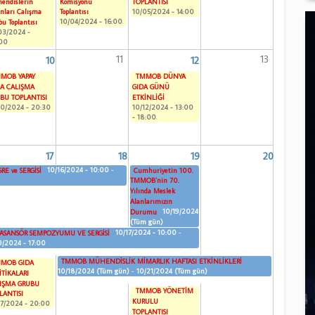
endislerin
Komisyonu
TOPLANTISI
10/05/2024 - 14:00
unları Çalışma
Toplantısı
10/04/2024 - 16:00
u Toplantısı
03/2024 -
00
11
13
10
12
MOB YAPAY
TMMOB DÜNYA
A ÇALIŞMA
GIDA GÜNÜ
BU TOPLANTISI
ETKİNLİĞİ
10/2024 - 20:30
10/12/2024 -
13:00
-
18:00
17
18
19
20
10/16/2024 - 10:00
-
RE ve SERGİSİ
Cumhuriyetin 100.
TMMOB’nin 70.
Yılında Meslek
Alanlarımızın
10/19/2024
Durumu
(Tüm gün)
10/17/2024 - 10:00
-
 ASANSÖR SEMPOZYUMU VE SERGİSİ
9/2024 - 17:00
TMMOB MÜHENDİSLİK MİMARLIK HAFTASI ETKİNLİKLERİ
MOB GIDA
10/18/2024 (Tüm gün)
-
10/21/2024 (Tüm gün)
İTİKALARI
IŞMA GRUBU
TMMOB YÖNETİM
LANTISI
KURULU
17/2024 - 20:00
TOPLANTISI