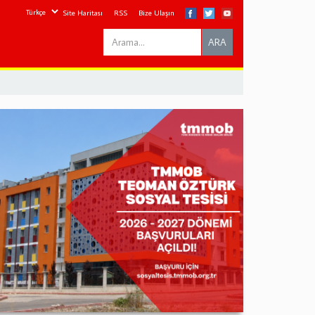
Site Haritası
RSS
Bize Ulaşın
Search
ARA
this
site