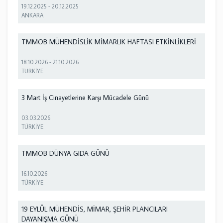
19.12.2025
-
20.12.2025
ANKARA
TMMOB MÜHENDİSLİK MİMARLIK HAFTASI ETKİNLİKLERİ
18.10.2026
-
21.10.2026
TÜRKİYE
3 Mart İş Cinayetlerine Karşı Mücadele Günü
03.03.2026
TÜRKİYE
TMMOB DÜNYA GIDA GÜNÜ
16.10.2026
TÜRKİYE
19 EYLÜL MÜHENDİS, MİMAR, ŞEHİR PLANCILARI
DAYANIŞMA GÜNÜ