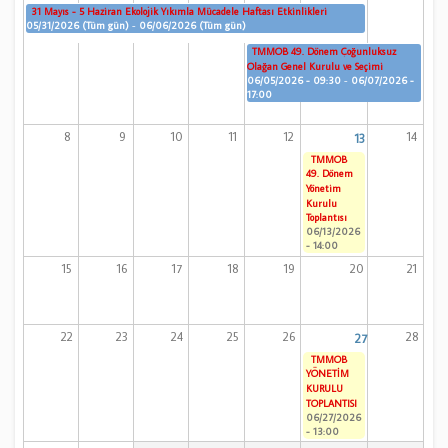
31 Mayıs - 5 Haziran Ekolojik Yıkımla Mücadele Haftası Etkinlikleri
05/31/2026 (Tüm gün)
-
06/06/2026 (Tüm gün)
TMMOB 49. Dönem Çoğunluksuz
Olağan Genel Kurulu ve Seçimi
06/05/2026 - 09:30
-
06/07/2026 -
17:00
8
9
10
11
12
14
13
TMMOB
49. Dönem
Yönetim
Kurulu
Toplantısı
06/13/2026
- 14:00
15
16
17
18
19
20
21
22
23
24
25
26
28
27
TMMOB
YÖNETİM
KURULU
TOPLANTISI
06/27/2026
- 13:00