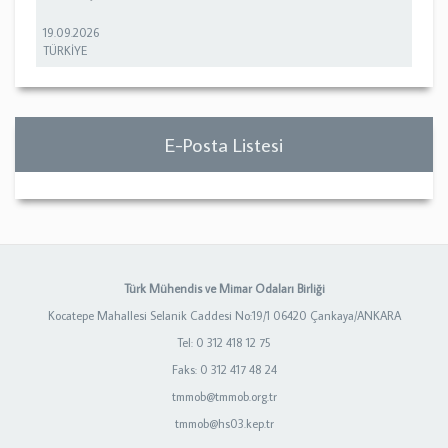
19.09.2026
TÜRKİYE
E-Posta Listesi
Türk Mühendis ve Mimar Odaları Birliği
Kocatepe Mahallesi Selanik Caddesi No:19/1 06420 Çankaya/ANKARA
Tel: 0 312 418 12 75
Faks: 0 312 417 48 24
tmmob@tmmob.org.tr
tmmob@hs03.kep.tr