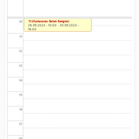
11.Uluslararası Beton Kongresi
00
28.09.2023 - 10:00
-
30.09.2023 -
18:00
01
02
03
04
05
06
07
08