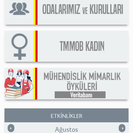
ETKİNLİKLER
Ağustos
Önceki
Sonrak
«
»