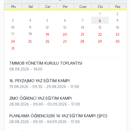
Pts
Sal
Çar
Per
Cum
Cts
Paz
1
2
3
4
5
6
7
9
8
10
11
12
13
14
15
16
17
18
19
20
21
22
23
24
25
26
27
28
29
30
31
TMMOB YÖNETİM KURULU TOPLANTISI
08.08.2026 - 14:00
16. PEYZAJMO YAZ EĞİTİM KAMPI
19.08.2026 - 09:30
-
29.08.2026 - 17:00
ZMO ÖĞRENCİ YAZ EĞİTİM KAMPI
28.08.2026 - 09:00
-
03.09.2026 - 17:00
PLANLAMA ÖĞRENCİLERİ 14. YAZ EĞİTİM KAMPI (ŞPO)
28.08.2026 - 09:30
-
04.09.2026 - 17:00