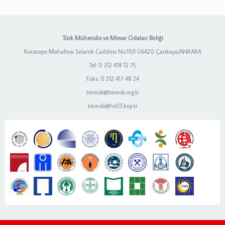
Türk Mühendis ve Mimar Odaları Birliği
Kocatepe Mahallesi Selanik Caddesi No:19/1 06420 Çankaya/ANKARA
Tel: 0 312 418 12 75
Faks: 0 312 417 48 24
tmmob@tmmob.org.tr
tmmob@hs03.kep.tr