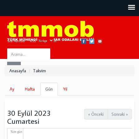
Site Haritası
RSS
Bize Ulaşın
Search
ARA
this
Anasayfa
Takvim
site
Birincil
Ay
Hafta
Gün
(etkin
Yıl
sekmeler
sekme)
30 Eylül 2023
« Önceki
Sonraki »
Cumartesi
Tüm gün