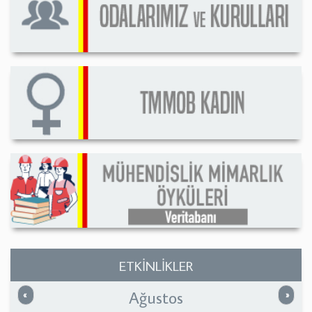
ETKİNLİKLER
Ağustos
Önceki
Sonrak
«
»