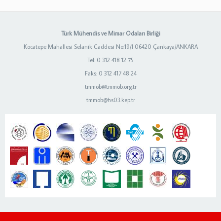
Türk Mühendis ve Mimar Odaları Birliği
Kocatepe Mahallesi Selanik Caddesi No:19/1 06420 Çankaya/ANKARA
Tel: 0 312 418 12 75
Faks: 0 312 417 48 24
tmmob@tmmob.org.tr
tmmob@hs03.kep.tr