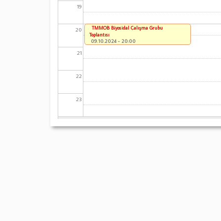
19
TMMOB Biyosidal Çalışma Grubu
20
Toplantısı
09.10.2024 - 20:00
21
22
23