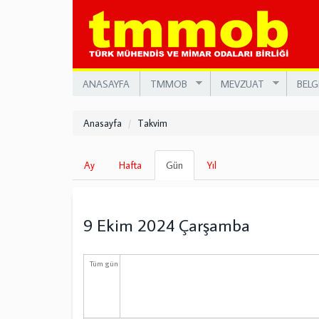
Ana
içeriğe
atla
ANASAYFA
TMMOB
MEVZUAT
BELG
Anasayfa
Takvim
Birincil
Ay
Hafta
Gün
(etkin
Yıl
sekmeler
sekme)
9 Ekim 2024 Çarşamba
Tüm gün