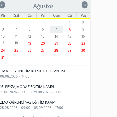
Ağustos
Önceki
Sonraki
«
»
Pts
Sal
Çar
Per
Cum
Cts
Paz
1
2
3
4
5
6
7
9
8
10
11
12
13
14
15
16
17
18
19
20
21
22
23
24
25
26
27
28
29
30
31
TMMOB YÖNETİM KURULU TOPLANTISI
08.08.2026 - 14:00
16. PEYZAJMO YAZ EĞİTİM KAMPI
19.08.2026 - 09:30
-
29.08.2026 - 17:00
ZMO ÖĞRENCİ YAZ EĞİTİM KAMPI
28.08.2026 - 09:00
-
03.09.2026 - 17:00