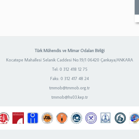
Türk Mühendis ve Mimar Odaları Birliği
Kocatepe Mahallesi Selanik Caddesi No:19/1 06420 Çankaya/ANKARA
Tel: 0 312 418 12 75
Faks: 0 312 417 48 24
tmmob@tmmob.org.tr
tmmob@hs03.kep.tr