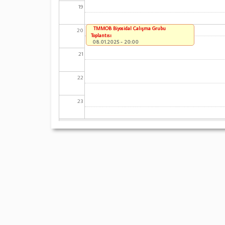
19
TMMOB Biyosidal Çalışma Grubu
20
Toplantısı
08.01.2025 - 20:00
21
22
23