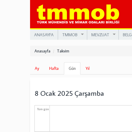
Ana
içeriğe
atla
ANASAYFA
TMMOB
MEVZUAT
BELG
Anasayfa
Takvim
Birincil
Ay
Hafta
Gün
(etkin
Yıl
sekmeler
sekme)
8 Ocak 2025 Çarşamba
Tüm gün