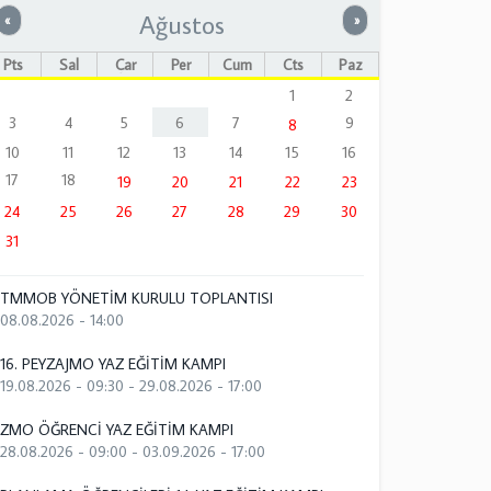
Ağustos
Önceki
Sonraki
«
»
Pts
Sal
Çar
Per
Cum
Cts
Paz
1
2
3
4
5
6
7
9
8
10
11
12
13
14
15
16
17
18
19
20
21
22
23
24
25
26
27
28
29
30
31
TMMOB YÖNETİM KURULU TOPLANTISI
08.08.2026 - 14:00
16. PEYZAJMO YAZ EĞİTİM KAMPI
19.08.2026 - 09:30
-
29.08.2026 - 17:00
ZMO ÖĞRENCİ YAZ EĞİTİM KAMPI
28.08.2026 - 09:00
-
03.09.2026 - 17:00