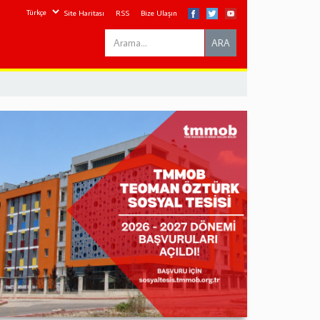
Site Haritası
RSS
Bize Ulaşın
Search
ARA
this
site