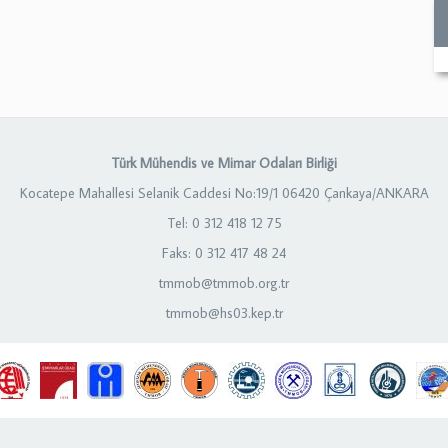
Türk Mühendis ve Mimar Odaları Birliği
Kocatepe Mahallesi Selanik Caddesi No:19/1 06420 Çankaya/ANKARA
Tel: 0 312 418 12 75
Faks: 0 312 417 48 24
tmmob@tmmob.org.tr
tmmob@hs03.kep.tr