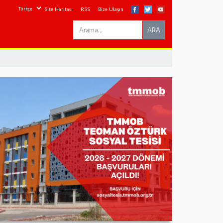
Site Haritası
RSS
Bize Ulaşın
Search
ARA
this
site