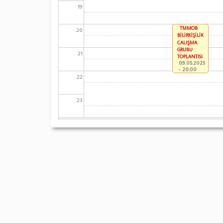
19
TMMOB
20
BİLİRKİŞİLİK
ÇALIŞMA
GRUBU
21
TOPLANTISI
09.05.2025
- 20:00
22
23