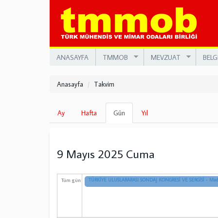
Ana
içeriğe
atla
ANASAYFA
TMMOB
MEVZUAT
BELG
Anasayfa
Takvim
Birincil
Ay
Hafta
Gün
(etkin
Yıl
sekmeler
sekme)
9 Mayıs 2025 Cuma
Tüm gün
TÜRKİYE ULUSLARARASI SONDAJ KONGRESİ VE SERGİSİ - M