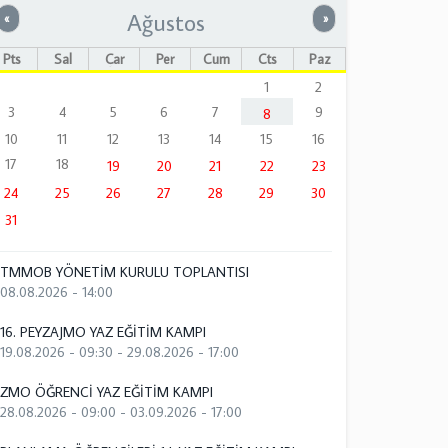
Ağustos
Önceki
Sonraki
«
»
Pts
Sal
Çar
Per
Cum
Cts
Paz
1
2
3
4
5
6
7
9
8
10
11
12
13
14
15
16
17
18
19
20
21
22
23
24
25
26
27
28
29
30
31
TMMOB YÖNETİM KURULU TOPLANTISI
08.08.2026 - 14:00
16. PEYZAJMO YAZ EĞİTİM KAMPI
19.08.2026 - 09:30
-
29.08.2026 - 17:00
ZMO ÖĞRENCİ YAZ EĞİTİM KAMPI
28.08.2026 - 09:00
-
03.09.2026 - 17:00