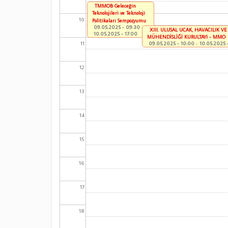
TMMOB Geleceğin
Teknolojileri ve Teknoloji
10
Politikaları Sempozyumu
09.05.2025 - 09:30
-
XIII. ULUSAL UÇAK, HAVACILIK VE
10.05.2025 - 17:00
MÜHENDİSLİĞİ KURULTAYI - MMO
11
09.05.2025 - 10:00
-
10.05.2025 
12
13
14
15
16
17
18