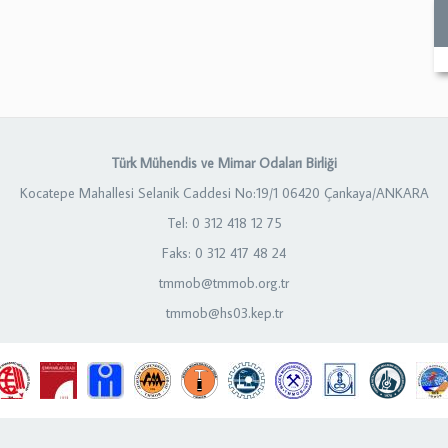
Türk Mühendis ve Mimar Odaları Birliği
Kocatepe Mahallesi Selanik Caddesi No:19/1 06420 Çankaya/ANKARA
Tel: 0 312 418 12 75
Faks: 0 312 417 48 24
tmmob@tmmob.org.tr
tmmob@hs03.kep.tr