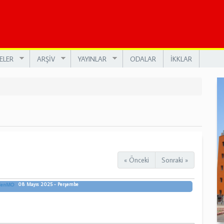
ELER
ARŞİV
YAYINLAR
ODALAR
İKKLAR
« Önceki
Sonraki »
08 Mayıs 2025 - Perşembe
adenMO