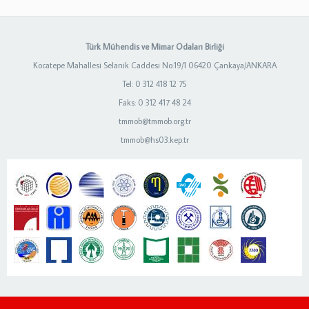
Türk Mühendis ve Mimar Odaları Birliği
Kocatepe Mahallesi Selanik Caddesi No:19/1 06420 Çankaya/ANKARA
Tel: 0 312 418 12 75
Faks: 0 312 417 48 24
tmmob@tmmob.org.tr
tmmob@hs03.kep.tr