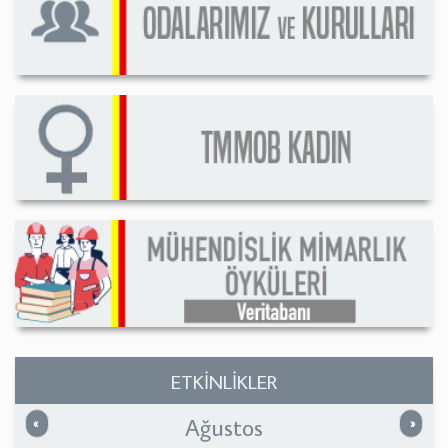
ETKİNLİKLER
Ağustos
Önceki
Sonrak
«
»