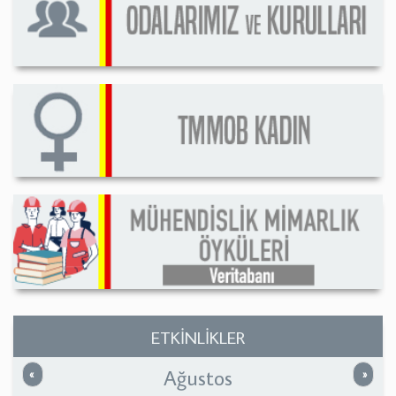
ETKİNLİKLER
Ağustos
Önceki
Sonrak
«
»