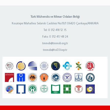
Türk Mühendis ve Mimar Odaları Birliği
Kocatepe Mahallesi Selanik Caddesi No:19/1 06420 Çankaya/ANKARA
Tel: 0 312 418 12 75
Faks: 0 312 417 48 24
tmmob@tmmob.org.tr
tmmob@hs03.kep.tr