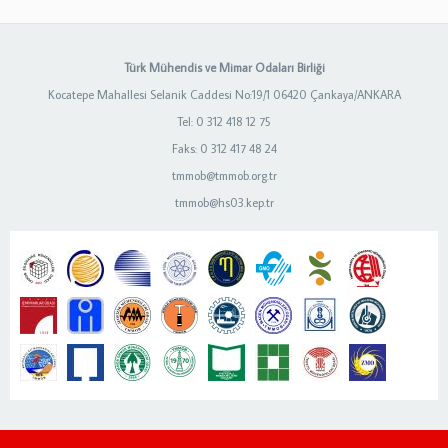
Türk Mühendis ve Mimar Odaları Birliği
Kocatepe Mahallesi Selanik Caddesi No:19/1 06420 Çankaya/ANKARA
Tel: 0 312 418 12 75
Faks: 0 312 417 48 24
tmmob@tmmob.org.tr
tmmob@hs03.kep.tr