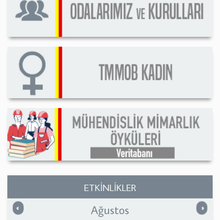
ETKİNLİKLER
Ağustos
Önceki
Sonrak
«
»