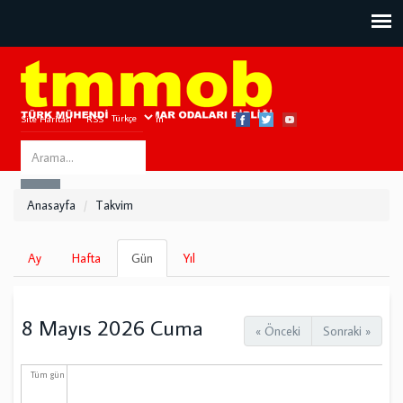
Site Haritası
RSS
Bize Ulaşın
Search
ARA
this
Anasayfa
Takvim
site
Birincil
Ay
Hafta
Gün
(etkin
Yıl
sekmeler
sekme)
8 Mayıs 2026 Cuma
« Önceki
Sonraki »
Tüm gün