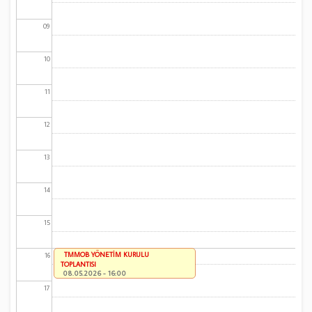
09
10
11
12
13
14
15
TMMOB YÖNETİM KURULU
16
TOPLANTISI
08.05.2026 - 16:00
17