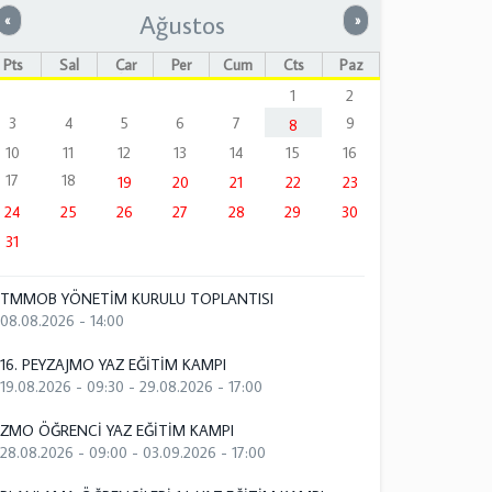
Ağustos
Önceki
Sonraki
«
»
Pts
Sal
Çar
Per
Cum
Cts
Paz
1
2
3
4
5
6
7
9
8
10
11
12
13
14
15
16
17
18
19
20
21
22
23
24
25
26
27
28
29
30
31
TMMOB YÖNETİM KURULU TOPLANTISI
08.08.2026 - 14:00
16. PEYZAJMO YAZ EĞİTİM KAMPI
19.08.2026 - 09:30
-
29.08.2026 - 17:00
ZMO ÖĞRENCİ YAZ EĞİTİM KAMPI
28.08.2026 - 09:00
-
03.09.2026 - 17:00