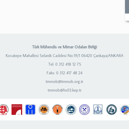
Türk Mühendis ve Mimar Odaları Birliği
Kocatepe Mahallesi Selanik Caddesi No:19/1 06420 Çankaya/ANKARA
Tel: 0 312 418 12 75
Faks: 0 312 417 48 24
tmmob@tmmob.org.tr
tmmob@hs03.kep.tr