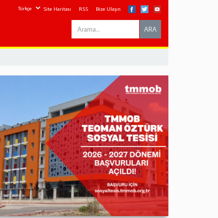
Site Haritası
RSS
Bize Ulaşın
Search
ARA
this
site