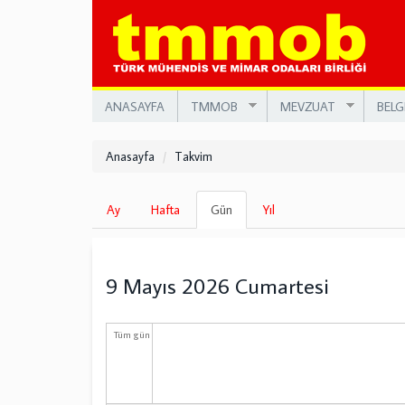
Ana
içeriğe
atla
ANASAYFA
TMMOB
MEVZUAT
BELG
Anasayfa
Takvim
Birincil
Ay
Hafta
Gün
(etkin
Yıl
sekmeler
sekme)
9 Mayıs 2026 Cumartesi
Tüm gün