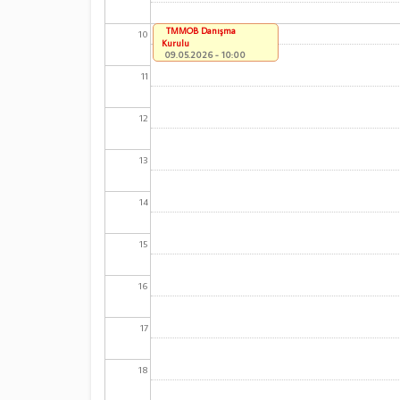
TMMOB Danışma
10
Kurulu
09.05.2026 - 10:00
11
12
13
14
15
16
17
18