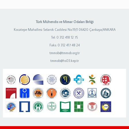
Türk Mühendis ve Mimar Odaları Birliği
Kocatepe Mahallesi Selanik Caddesi No:19/1 06420 Çankaya/ANKARA
Tel: 0 312 418 12 75
Faks: 0 312 417 48 24
tmmob@tmmob.org.tr
tmmob@hs03.kep.tr