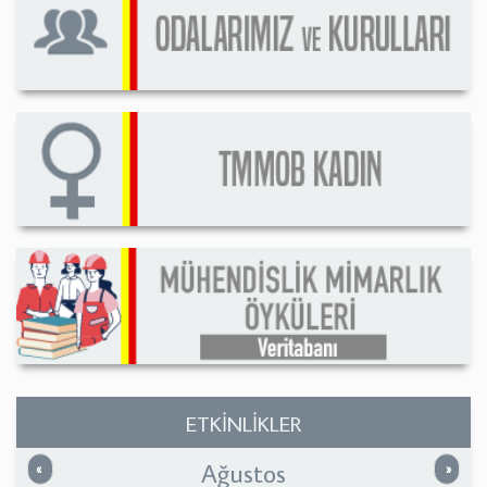
ETKİNLİKLER
Ağustos
Önceki
Sonrak
«
»