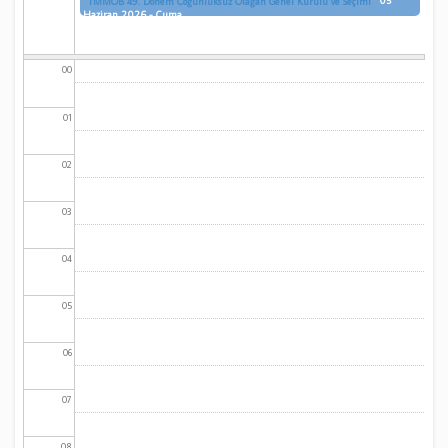
05
TMMOB 49. Dönem Çoğunluksuz Olağan Genel Kurulu ve Seçimi
Haziran 2026 - Cuma
00
01
02
03
04
05
06
07
08