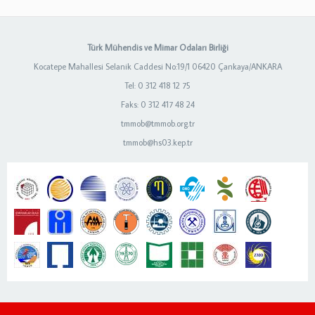
Türk Mühendis ve Mimar Odaları Birliği
Kocatepe Mahallesi Selanik Caddesi No:19/1 06420 Çankaya/ANKARA
Tel: 0 312 418 12 75
Faks: 0 312 417 48 24
tmmob@tmmob.org.tr
tmmob@hs03.kep.tr