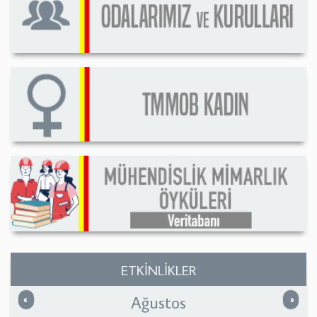
ETKİNLİKLER
Ağustos
Önceki
Sonrak
«
»