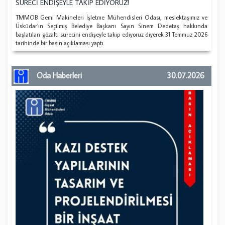
SÜRECİ ENDİŞEYLE TAKİP EDİYORUZ!
TMMOB Gemi Makineleri İşletme Mühendisleri Odası, meslektaşımız ve
Üsküdar’ın Seçilmiş Belediye Başkanı Sayın Sinem Dedetaş hakkında
başlatılan gözaltı sürecini endişeyle takip ediyoruz diyerek 31 Temmuz 2026
tarihinde bir basın açıklaması yaptı.
Oda Haberleri
30.07.2026