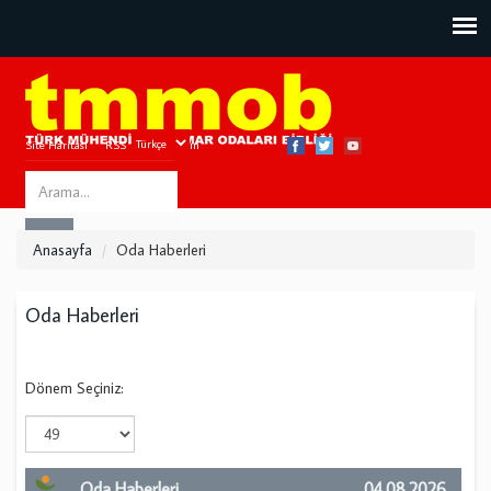
Site Haritası
RSS
Bize Ulaşın
Search
ARA
this
Anasayfa
Oda Haberleri
site
Oda Haberleri
Dönem Seçiniz:
Oda Haberleri
04.08.2026