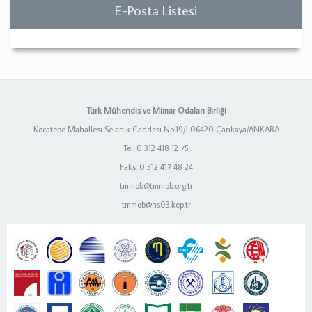
E-Posta Listesi
Türk Mühendis ve Mimar Odaları Birliği
Kocatepe Mahallesi Selanik Caddesi No:19/1 06420 Çankaya/ANKARA
Tel: 0 312 418 12 75
Faks: 0 312 417 48 24
tmmob@tmmob.org.tr
tmmob@hs03.kep.tr