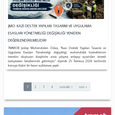
JMO: KAZI DESTEK YAPILARI TASARIM VE UYGULAMA
ESASLARI YÖNETMELİĞİ DEĞİŞİKLİĞİ YENİDEN
DEĞERLENDİRİLMELİDİR!
TMMOB Jeoloji Mühendisleri Odası, "Kazı Destek Yapıları Tasarım ve
Uygulama Esasları Yönetmeliği değişikliği, mühendislik hizmetlerinin
temelini oluşturan disiplinler arası çalışma anlayışı açısından önemli
tartışmaları beraberinde getirmiştir." diyerek 25 Temmuz 2026 tarihinde
konuya ilişkin bir basın açıklaması yaptı.
1
2
3
4
sonraki >
son »