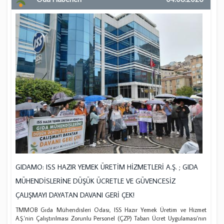
GIDAMO: ISS HAZIR YEMEK ÜRETİM HİZMETLERİ A.Ş. ; GIDA
MÜHENDİSLERİNE DÜŞÜK ÜCRETLE VE GÜVENCESİZ
ÇALIŞMAYI DAYATAN DAVANI GERİ ÇEK!
TMMOB Gıda Mühendisleri Odası, ISS Hazır Yemek Üretim ve Hizmet
A.Ş.'nin Çalıştırılması Zorunlu Personel (ÇZP) Taban Ücret Uygulaması'nın