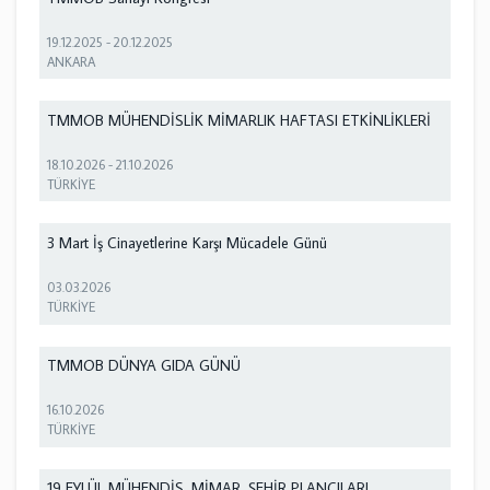
19.12.2025
-
20.12.2025
ANKARA
TMMOB MÜHENDİSLİK MİMARLIK HAFTASI ETKİNLİKLERİ
18.10.2026
-
21.10.2026
TÜRKİYE
3 Mart İş Cinayetlerine Karşı Mücadele Günü
03.03.2026
TÜRKİYE
TMMOB DÜNYA GIDA GÜNÜ
16.10.2026
TÜRKİYE
19 EYLÜL MÜHENDİS, MİMAR, ŞEHİR PLANCILARI