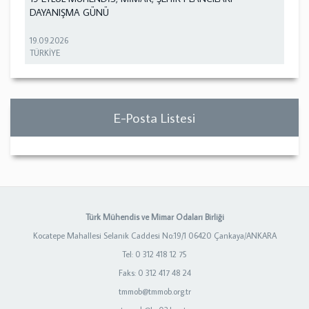
DAYANIŞMA GÜNÜ
19.09.2026
TÜRKİYE
E-Posta Listesi
Türk Mühendis ve Mimar Odaları Birliği
Kocatepe Mahallesi Selanik Caddesi No:19/1 06420 Çankaya/ANKARA
Tel: 0 312 418 12 75
Faks: 0 312 417 48 24
tmmob@tmmob.org.tr