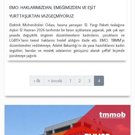
EMO: HAKLARIMIZDAN, EMEĞİMİZDEN VE EŞİT
YURTTAŞLIKTAN VAZGEÇMİYORUZ
Elektrik Mühendisleri Odası, basına yansıyan 12. Yargı Paketi taslağına
ilişkin 12 Haziran 2026 tarihinde bir basın açıklaması yaparak, pek çok ayrı
yasada değişiklik öngören düzenlemelerin kadınların, çocukların ve
LGBTİ+`ların temel haklarını hedef aldığını ifade etti. EMO; TBMM`yi
düzenlemeleri reddetmeye, Adalet Bakanlığı`nı da yasa hazırlıklarını kadın
örgütleri, barolar ve meslek odalarının görüşünü alarak şeffaf biçimde
yürütmeye çağırdı.
« ilk
< önceki
1
2
3
4