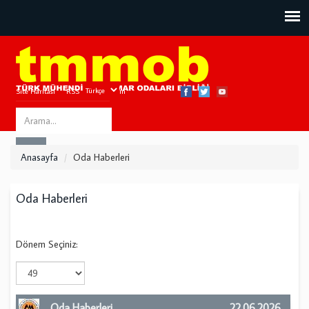
Site Haritası
RSS
Bize Ulaşın
Search
ARA
this
Anasayfa
Oda Haberleri
site
Oda Haberleri
Dönem Seçiniz:
Oda Haberleri
22.06.2026