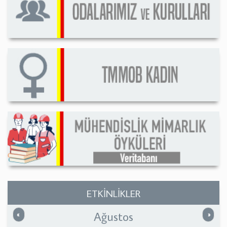
ETKİNLİKLER
Ağustos
Önceki
Sonrak
«
»