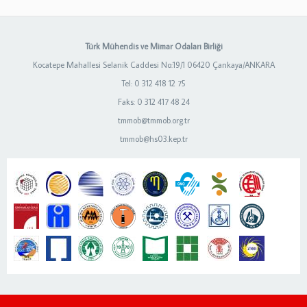
Türk Mühendis ve Mimar Odaları Birliği
Kocatepe Mahallesi Selanik Caddesi No:19/1 06420 Çankaya/ANKARA
Tel: 0 312 418 12 75
Faks: 0 312 417 48 24
tmmob@tmmob.org.tr
tmmob@hs03.kep.tr