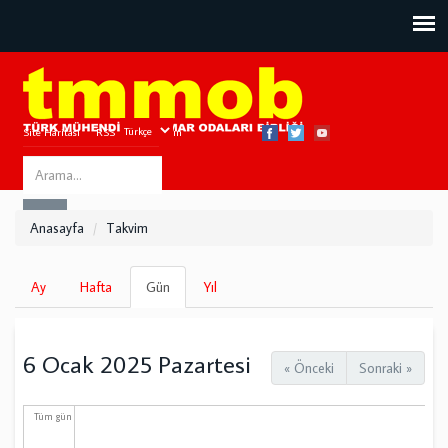
Site Haritası
RSS
Bize Ulaşın
Search
ARA
this
Anasayfa
Takvim
site
Birincil
Ay
Hafta
Gün
(etkin
Yıl
sekmeler
sekme)
6 Ocak 2025 Pazartesi
« Önceki
Sonraki »
Tüm gün