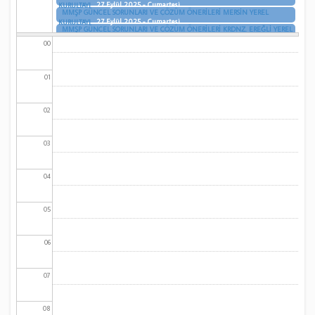
27 Eylül 2025 - Cumartesi
KURULTAYI
MMŞP GÜNCEL SORUNLARI VE ÇÖZÜM ÖNERİLERİ MERSİN YEREL
27 Eylül 2025 - Cumartesi
KURULTAYI
MMŞP GÜNCEL SORUNLARI VE ÇÖZÜM ÖNERİLERİ KRDNZ. EREĞLİ YEREL
27 Eylül 2025 - Cumartesi
KURULTAYI
00
01
02
03
04
05
06
07
08