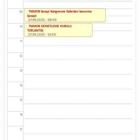
TMMOB Sanayi Kongresine Giderken Savunma
09
Sanayii
27.09.2025 - 09:00
TMMOB DENETLEME KURULU
10
TOPLANTISI
27.09.2025 - 10:00
11
12
13
14
15
16
17