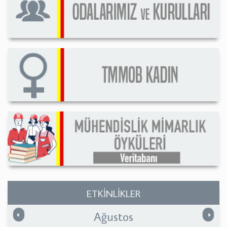
ETKİNLİKLER
Ağustos
Önceki
Sonrak
«
»