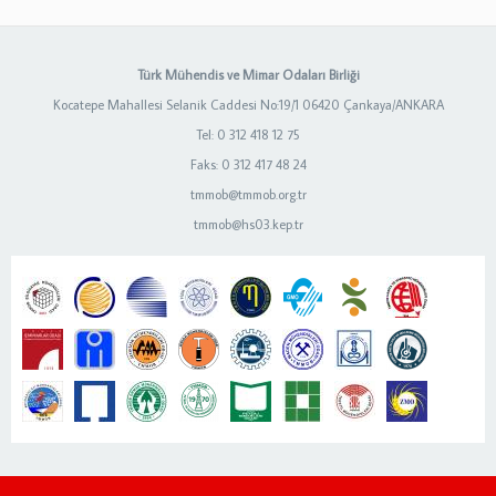
Türk Mühendis ve Mimar Odaları Birliği
Kocatepe Mahallesi Selanik Caddesi No:19/1 06420 Çankaya/ANKARA
Tel: 0 312 418 12 75
Faks: 0 312 417 48 24
tmmob@tmmob.org.tr
tmmob@hs03.kep.tr