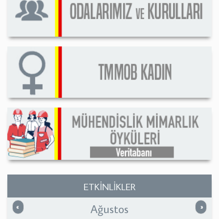
ETKİNLİKLER
Ağustos
Önceki
Sonrak
«
»