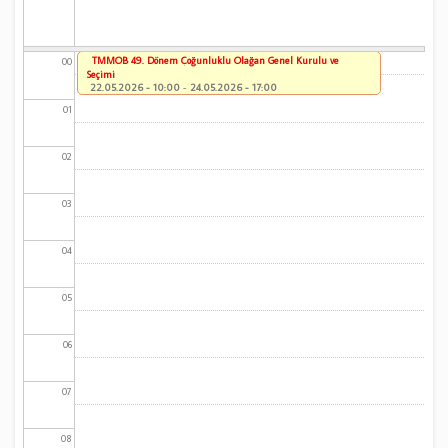
TMMOB 49. Dönem Çoğunluklu Olağan Genel Kurulu ve
00
Seçimi
22.05.2026 - 10:00
-
24.05.2026 - 17:00
01
02
03
04
05
06
07
08