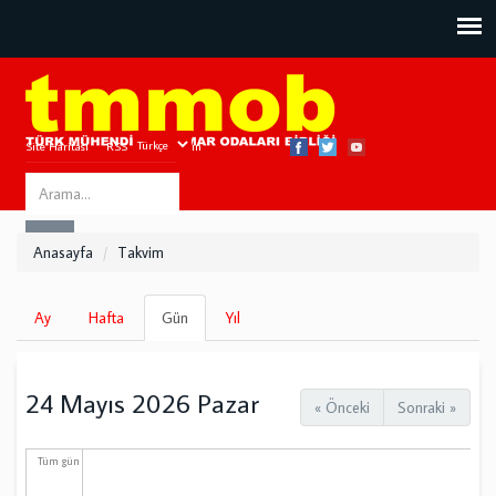
Site Haritası
RSS
Bize Ulaşın
Search
ARA
this
Anasayfa
Takvim
site
Birincil
Ay
Hafta
Gün
(etkin
Yıl
sekmeler
sekme)
24 Mayıs 2026 Pazar
« Önceki
Sonraki »
Tüm gün