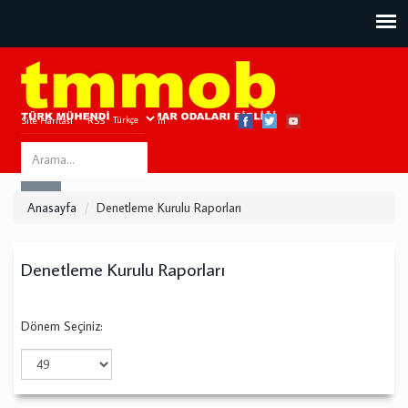
Site Haritası
RSS
Bize Ulaşın
Search
ARA
this
Anasayfa
Denetleme Kurulu Raporları
site
Denetleme Kurulu Raporları
Dönem Seçiniz: