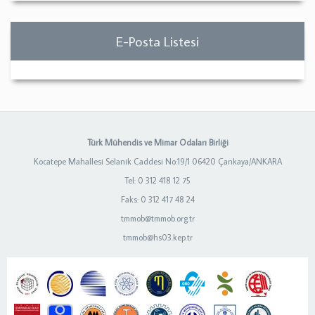
E-Posta Listesi
Türk Mühendis ve Mimar Odaları Birliği
Kocatepe Mahallesi Selanik Caddesi No:19/1 06420 Çankaya/ANKARA
Tel: 0 312 418 12 75
Faks: 0 312 417 48 24
tmmob@tmmob.org.tr
tmmob@hs03.kep.tr