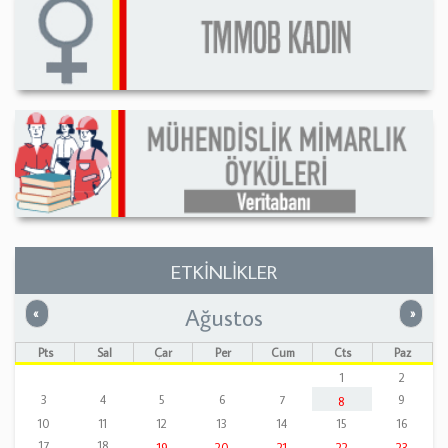
ETKİNLİKLER
Ağustos
Önceki
Sonrak
«
»
Pts
Sal
Çar
Per
Cum
Cts
Paz
1
2
3
4
5
6
7
9
8
10
11
12
13
14
15
16
17
18
19
20
21
22
23