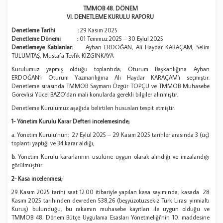
TMMOB 48. DÖNEM
VI.
DENETLEME KURULU RAPORU
Denetleme Tarihi :
29 Kasım 2025
Denetleme Dönemi :
01 Temmuz 2025 – 30 Eylül 2025
Denetlemeye Katılanlar:
Ayhan ERDOĞAN, Ali Haydar KARAÇAM, Selim
TULUMTAŞ, Mustafa Tevfik KIZGINKAYA
Kurulumuz yapmış olduğu toplantıda; Oturum Başkanlığına Ayhan
ERDOĞAN’ı Oturum Yazmanlığına Ali Haydar KARAÇAM’ı seçmiştir.
Denetleme sırasında TMMOB Saymanı Özgür TOPÇU ve TMMOB Muhasebe
Görevlisi Yücel BAZO'dan mali konularda gerekli bilgiler alınmıştır.
Denetleme Kurulumuz aşağıda belirtilen hususları tespit etmiştir.
1- Yönetim Kurulu Karar Defteri incelemesinde;
a. Yönetim Kurulu’nun; 27 Eylül 2025 – 29 Kasım 2025 tarihler arasında 3 (üç)
toplantı yaptığı ve 34 karar aldığı,
b.
Yönetim Kurulu kararlarının usulüne uygun olarak alındığı ve imzalandığı
görülmüştür.
2- Kasa incelenmesi;
29 Kasım 2025 tarihi saat 12.00 itibariyle yapılan kasa sayımında, kasada 28
Kasım 2025 tarihinden devreden 538,26 (beşyüzotuzsekiz Türk Lirası yirmialtı
Kuruş) bulunduğu, bu rakamın muhasebe kayıtları ile uygun olduğu ve
TMMOB 48. Dönem Bütçe Uygulama Esasları Yönetmeliği'nin 10. maddesine