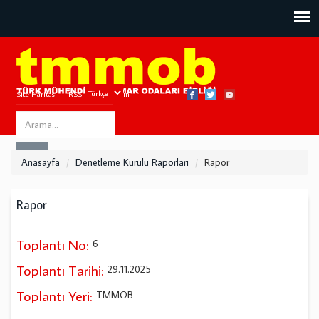
Site Haritası
RSS
Bize Ulaşın
Search
ARA
this
Anasayfa
Denetleme Kurulu Raporları
Rapor
site
Rapor
Toplantı No:
6
Toplantı Tarihi:
29.11.2025
Toplantı Yeri:
TMMOB