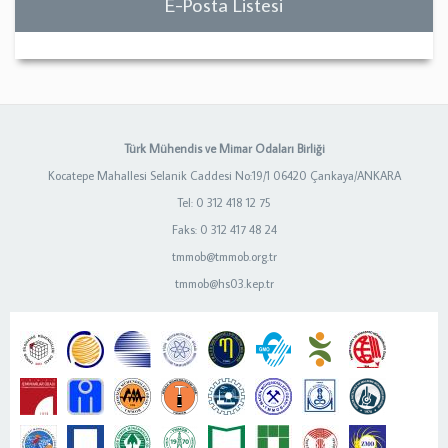
E-Posta Listesi
Türk Mühendis ve Mimar Odaları Birliği
Kocatepe Mahallesi Selanik Caddesi No:19/1 06420 Çankaya/ANKARA
Tel: 0 312 418 12 75
Faks: 0 312 417 48 24
tmmob@tmmob.org.tr
tmmob@hs03.kep.tr