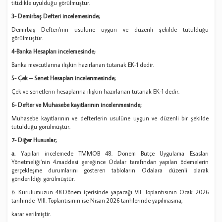
titizlikle uyulduğu görülmüştür.
3- Demirbaş Defteri incelemesinde;
Demirbaş Defteri'nin usulüne uygun ve düzenli şekilde tutulduğu
görülmüştür.
4-Banka Hesapları incelemesinde;
Banka mevcutlarına ilişkin hazırlanan tutanak EK-1 dedir.
5- Çek – Senet Hesapları incelenmesinde;
Çek ve senetlerin hesaplarına ilişkin hazırlanan tutanak EK-1 dedir.
6- Defter ve Muhasebe kayıtlarının incelenmesinde;
Muhasebe kayıtlarının ve defterlerin usulüne uygun ve düzenli bir şekilde
tutulduğu görülmüştür.
7- Diğer Hususlar;
a.
Yapılan incelemede TMMOB 48. Dönem Bütçe Uygulama Esasları
Yönetmeliği’nin 4.maddesi gereğince Odalar tarafından yapılan ödemelerin
gerçekleşme durumlarını gösteren tabloların Odalara düzenli olarak
gönderildiği görülmüştür.
b.
Kurulumuzun 48.Dönem içerisinde yapacağı VII. Toplantısının Ocak 2026
tarihinde VIII. Toplantısının ise Nisan 2026 tarihlerinde yapılmasına,
karar verilmiştir.