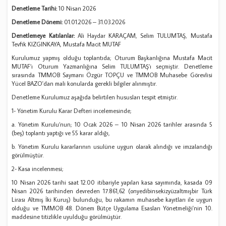
Denetleme Tarihi:
10 Nisan 2026
Denetleme Dönemi:
01.01.2026 – 31.03.2026
Denetlemeye Katılanlar:
Ali Haydar KARAÇAM, Selim TULUMTAŞ, Mustafa
Tevfik KIZGINKAYA, Mustafa Macit MUTAF
Kurulumuz yapmış olduğu toplantıda; Oturum Başkanlığına Mustafa Macit
MUTAF’ı Oturum Yazmanlığına Selim TULUMTAŞ’ı seçmiştir. Denetleme
sırasında TMMOB Saymanı Özgür TOPÇU ve TMMOB Muhasebe Görevlisi
Yücel BAZO'dan mali konularda gerekli bilgiler alınmıştır.
Denetleme Kurulumuz aşağıda belirtilen hususları tespit etmiştir.
1- Yönetim Kurulu Karar Defteri incelemesinde;
a. Yönetim Kurulu’nun; 10 Ocak 2026 – 10 Nisan 2026 tarihler arasında 5
(beş) toplantı yaptığı ve 55 karar aldığı,
b. Yönetim Kurulu kararlarının usulüne uygun olarak alındığı ve imzalandığı
görülmüştür.
2- Kasa incelenmesi;
10 Nisan 2026 tarihi saat 12.00 itibariyle yapılan kasa sayımında, kasada 09
Nisan 2026 tarihinden devreden 17.861,62 (onyedibinsekizyüzaltmışbir Türk
Lirası Altmış İki Kuruş) bulunduğu, bu rakamın muhasebe kayıtları ile uygun
olduğu ve TMMOB 48. Dönem Bütçe Uygulama Esasları Yönetmeliği'nin 10.
maddesine titizlikle uyulduğu görülmüştür.