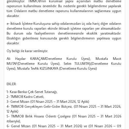
görülmüştür. TMMOB’nin kurumsal yapısı açısından matbu denetleme
raporunun kullanılması önemlidir. Bu nedenle gerekli bilgilendirme yapılarak
tüm Odaların matbu denetleme raporunu kullanmalarının sağlanması uygun
olacaktır.
e- İktisadi İşletme Kuruluşuna sahip odalarımızdan üç oda hariç diğer odaların
denetleme kurulu raporları ekinde iktisadi işletme raporları yer almamaktadır.
Bu durum oda faaliyetlerinin denetlenmesinde eksiklik yaratmaktadır.
Eksikliğin giderilmesi konusunda gerekli bilgilendirmenin yapılması uygun
olacaktır.
Oy birliği ile karar verilmiştir.
Ali Haydar KARAÇAMDenetleme Kurulu Üyesi), Mustafa Macit
MUTAF(Denetleme Kurulu Üyesi), Selim TULUMTAŞ(Denetleme Kurulu
Üyesi), Mustafa Tevfik KIZGINKAYA (Denetleme Kurulu Üyesi)
EKLER:
1- Kasa-Banka-Çek-Senet Tutanağı,
2- TMMOB Kadro Cetveli,
3- Genel Mizan (01 Nisan 2025 – 31 Mart 2026, 12 Aylık)
4- TMMOB Gerçekleşen Gelir-Gider Bütçesi, (01 Nisan 2025 – 31 Mart 2026,
12 Aylık)
5- TMMOB Birlik Hissesi Ödenti Çizelgesi (01 Nisan 2025 – 31 Mart 2026
itibariyle),
6- Genel Mizan (01 Nisan 2025 – 31 Mart 2026) ve (01 Nisan 2026 – 09