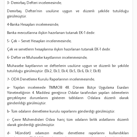
3- Demirbaş Defteri incelemesinde;
Demirbaş Defteri'nin usulüne uygun ve düzenli şekilde tutulduğu
görülmüştür.
4-Banka Hesapları incelemesinde;
Banka mevcutlarına ilişkin hazırlanan tutanak EK-1 dedir.
5- Çek – Senet Hesapları incelenmesinde;
Çek ve senetlerin hesaplarına ilişkin hazırlanan tutanak EK-1 dedir.
6- Defter ve Muhasebe kayıtlarının incelenmesinde;
Muhasebe kayıtlarının ve defterlerin usulüne uygun ve düzenli bir şekilde
tutulduğu görülmüştür. (Ek:2, Ek:3, Ek:4, Ek:5, Ek:6, Ek:7, Ek:8)
7- ODA Denetleme Kurulu Raporlarının incelenmesinde;
a- Yapılan incelemede TMMOB 48. Dönem Bütçe Uygulama Esasları
Yönetmeliğinin 4. Maddesi gereğince Odalar tarafından yapılan ödemelerin
gerçekleşme durumlarını gösteren tabloların Odalara düzenli olarak
gönderildiği görülmüştür.
b- Tüm odaların denetleme kurulu raporlarını gönderdiği görülmüştür.
c- Çevre Mühendisleri Odası hariç tüm odaların birlik aidatlarını düzenli
olarak gönderdiği görülmüştür.
d- 14(ondört) odamızın matbu denetleme raporlarını kullandıkları