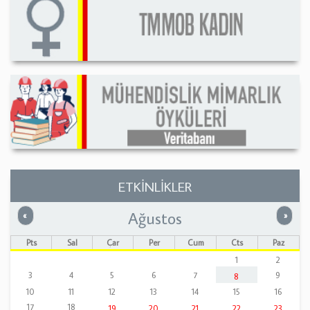
ETKİNLİKLER
Ağustos
Önceki
Sonrak
«
»
Pts
Sal
Çar
Per
Cum
Cts
Paz
1
2
3
4
5
6
7
9
8
10
11
12
13
14
15
16
17
18
19
20
21
22
23