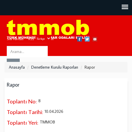
Site Haritası
RSS
Bize Ulaşın
Search
ARA
this
Anasayfa
Denetleme Kurulu Raporları
Rapor
site
Rapor
Toplantı No:
8
Toplantı Tarihi:
10.04.2026
Toplantı Yeri:
TMMOB