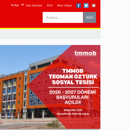
Site Haritası
RSS
Bize Ulaşın
Search
ARA
this
site