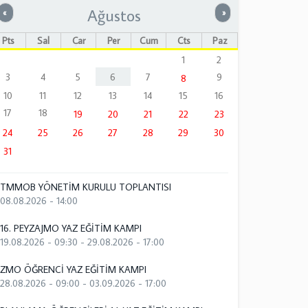
Ağustos
Önceki
Sonraki
«
»
Pts
Sal
Çar
Per
Cum
Cts
Paz
1
2
3
4
5
6
7
9
8
10
11
12
13
14
15
16
17
18
19
20
21
22
23
24
25
26
27
28
29
30
31
TMMOB YÖNETİM KURULU TOPLANTISI
08.08.2026 - 14:00
16. PEYZAJMO YAZ EĞİTİM KAMPI
19.08.2026 - 09:30
-
29.08.2026 - 17:00
ZMO ÖĞRENCİ YAZ EĞİTİM KAMPI
28.08.2026 - 09:00
-
03.09.2026 - 17:00