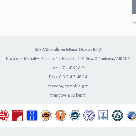
Türk Mühendis ve Mimar Odaları Birliği
Kocatepe Mahallesi Selanik Caddesi No:19/1 06420 Çankaya/ANKARA
Tel: 0 312 418 12 75
Faks: 0 312 417 48 24
tmmob@tmmob.org.tr
tmmob@hs03.kep.tr