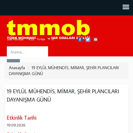
Site Haritası
RSS
Bize Ulaşın
Search
ARA
this
Anasayfa
19 EYLÜL MÜHENDİS, MİMAR, ŞEHİR PLANCILARI
site
DAYANIŞMA GÜNÜ
19 EYLÜL MÜHENDİS, MİMAR, ŞEHİR PLANCILARI
DAYANIŞMA GÜNÜ
Etkinlik Tarihi
19.09.2026