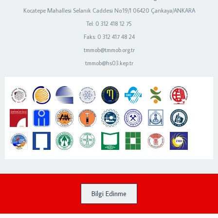
Kocatepe Mahallesi Selanik Caddesi No:19/1 06420 Çankaya/ANKARA
Tel: 0 312 418 12 75
Faks: 0 312 417 48 24
tmmob@tmmob.org.tr
tmmob@hs03.kep.tr
Bilgi Edinme