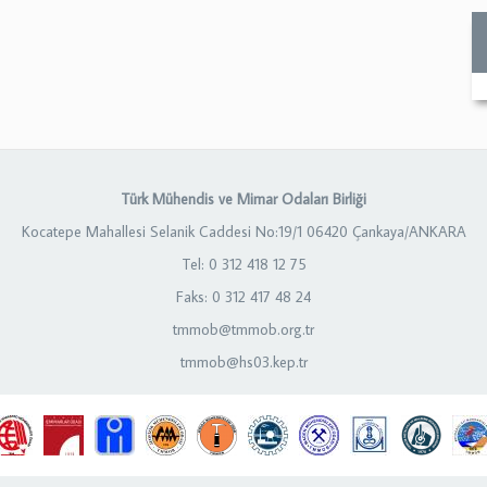
Türk Mühendis ve Mimar Odaları Birliği
Kocatepe Mahallesi Selanik Caddesi No:19/1 06420 Çankaya/ANKARA
Tel: 0 312 418 12 75
Faks: 0 312 417 48 24
tmmob@tmmob.org.tr
tmmob@hs03.kep.tr