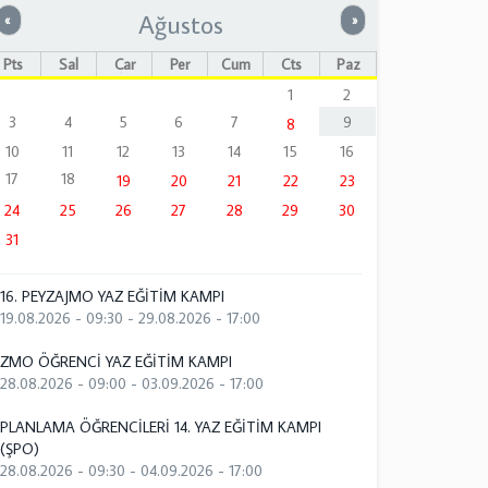
Ağustos
Önceki
Sonraki
«
»
Pts
Sal
Çar
Per
Cum
Cts
Paz
1
2
3
4
5
6
7
9
8
10
11
12
13
14
15
16
17
18
19
20
21
22
23
24
25
26
27
28
29
30
31
16. PEYZAJMO YAZ EĞİTİM KAMPI
19.08.2026 - 09:30
-
29.08.2026 - 17:00
ZMO ÖĞRENCİ YAZ EĞİTİM KAMPI
28.08.2026 - 09:00
-
03.09.2026 - 17:00
PLANLAMA ÖĞRENCİLERİ 14. YAZ EĞİTİM KAMPI
(ŞPO)
28.08.2026 - 09:30
-
04.09.2026 - 17:00