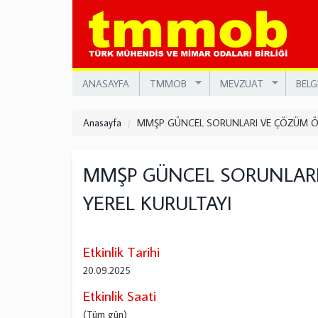
Ana
içeriğe
atla
ANASAYFA
TMMOB
MEVZUAT
BELG
Anasayfa
MMŞP GÜNCEL SORUNLARI VE ÇÖZÜM ÖNE
MMŞP GÜNCEL SORUNLARI
YEREL KURULTAYI
Etkinlik Tarihi
20.09.2025
Etkinlik Saati
(Tüm gün)