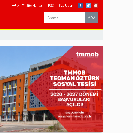
Site Haritası
RSS
Bize Ulaşın
Search
ARA
this
site