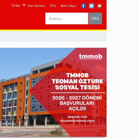
Site Haritası
RSS
Bize Ulaşın
Search
ARA
this
site