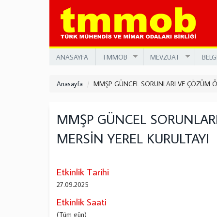
Ana
içeriğe
atla
ANASAYFA
TMMOB
MEVZUAT
BELG
Anasayfa
MMŞP GÜNCEL SORUNLARI VE ÇÖZÜM ÖNE
MMŞP GÜNCEL SORUNLARI
MERSİN YEREL KURULTAYI
Etkinlik Tarihi
27.09.2025
Etkinlik Saati
(Tüm gün)