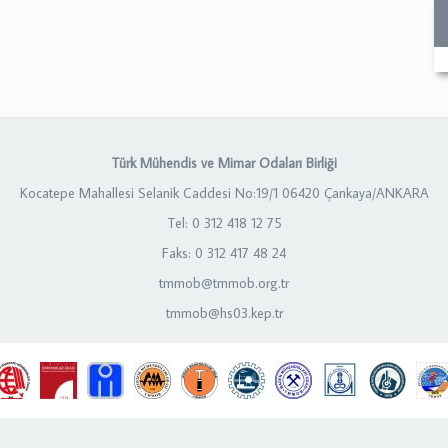
Türk Mühendis ve Mimar Odaları Birliği
Kocatepe Mahallesi Selanik Caddesi No:19/1 06420 Çankaya/ANKARA
Tel: 0 312 418 12 75
Faks: 0 312 417 48 24
tmmob@tmmob.org.tr
tmmob@hs03.kep.tr