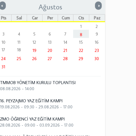
Ağustos
Önceki
Sonraki
«
»
Pts
Sal
Çar
Per
Cum
Cts
Paz
1
2
3
4
5
6
7
9
8
10
11
12
13
14
15
16
17
18
19
20
21
22
23
24
25
26
27
28
29
30
31
TMMOB YÖNETİM KURULU TOPLANTISI
08.08.2026 - 14:00
16. PEYZAJMO YAZ EĞİTİM KAMPI
19.08.2026 - 09:30
-
29.08.2026 - 17:00
ZMO ÖĞRENCİ YAZ EĞİTİM KAMPI
28.08.2026 - 09:00
-
03.09.2026 - 17:00