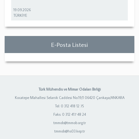
19.09.2026
TÜRKİYE
E-Posta Listesi
Türk Mühendis ve Mimar Odaları Birliği
Kocatepe Mahallesi Selanik Caddesi No:19/1 06420 Çankaya/ANKARA
Tel: 0 312 418 12 75
Faks: 0 312 417 48 24
tmmob@tmmob.org.tr
tmmob@hs03.kep.tr