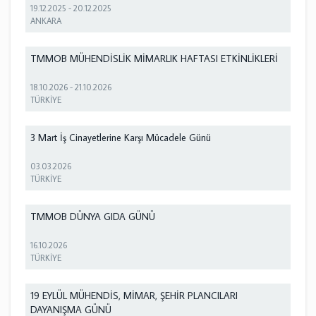
19.12.2025
-
20.12.2025
ANKARA
TMMOB MÜHENDİSLİK MİMARLIK HAFTASI ETKİNLİKLERİ
18.10.2026
-
21.10.2026
TÜRKİYE
3 Mart İş Cinayetlerine Karşı Mücadele Günü
03.03.2026
TÜRKİYE
TMMOB DÜNYA GIDA GÜNÜ
16.10.2026
TÜRKİYE
19 EYLÜL MÜHENDİS, MİMAR, ŞEHİR PLANCILARI
DAYANIŞMA GÜNÜ