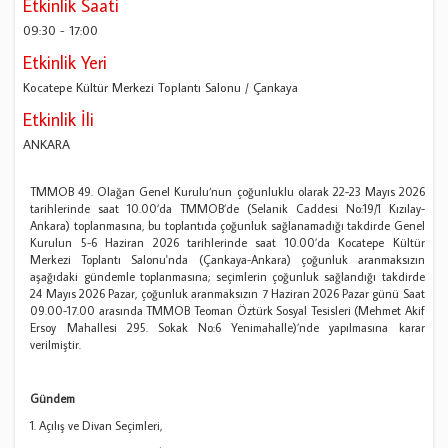
Etkinlik Saati
09:30
-
17:00
Etkinlik Yeri
Kocatepe Kültür Merkezi Toplantı Salonu / Çankaya
Etkinlik İli
ANKARA
TMMOB 49. Olağan Genel Kurulu‘nun çoğunluklu olarak 22-23 Mayıs 2026
tarihlerinde saat 10.00’da TMMOB’de (Selanik Caddesi No:19/1 Kızılay-
Ankara) toplanmasına, bu toplantıda çoğunluk sağlanamadığı takdirde Genel
Kurulun 5-6 Haziran 2026 tarihlerinde saat 10.00’da Kocatepe Kültür
Merkezi Toplantı Salonu'nda (Çankaya-Ankara) çoğunluk aranmaksızın
aşağıdaki gündemle toplanmasına; seçimlerin çoğunluk sağlandığı takdirde
24 Mayıs 2026 Pazar, çoğunluk aranmaksızın 7 Haziran 2026 Pazar günü Saat
09.00-17.00 arasında TMMOB Teoman Öztürk Sosyal Tesisleri (Mehmet Akif
Ersoy Mahallesi 295. Sokak No:6 Yenimahalle)’nde yapılmasına karar
verilmiştir.
Gündem
1. Açılış ve Divan Seçimleri,