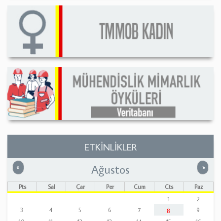
ETKİNLİKLER
Ağustos
Önceki
Sonrak
«
»
Pts
Sal
Çar
Per
Cum
Cts
Paz
1
2
3
4
5
6
7
9
8