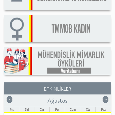
ETKİNLİKLER
Ağustos
Önceki
Sonrak
«
»
Pts
Sal
Çar
Per
Cum
Cts
Paz