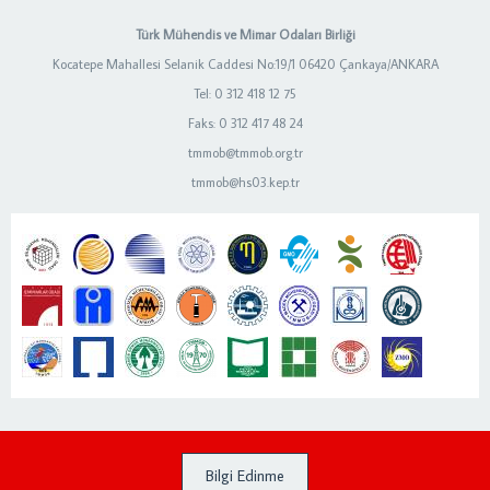
Türk Mühendis ve Mimar Odaları Birliği
Kocatepe Mahallesi Selanik Caddesi No:19/1 06420 Çankaya/ANKARA
Tel: 0 312 418 12 75
Faks: 0 312 417 48 24
tmmob@tmmob.org.tr
tmmob@hs03.kep.tr
Bilgi Edinme