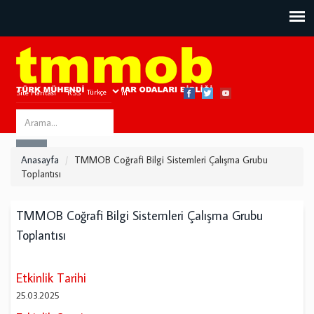
Site Haritası
RSS
Bize Ulaşın
Search
ARA
this
Anasayfa
TMMOB Coğrafi Bilgi Sistemleri Çalışma Grubu
site
Toplantısı
TMMOB Coğrafi Bilgi Sistemleri Çalışma Grubu
Toplantısı
Etkinlik Tarihi
25.03.2025