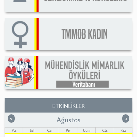
ETKİNLİKLER
Ağustos
Önceki
Sonrak
«
»
Pts
Sal
Çar
Per
Cum
Cts
Paz