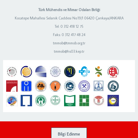
Türk Mühendis ve Mimar Odaları Birliği
Kocatepe Mahallesi Selanik Caddesi No:19/1 06420 Çankaya/ANKARA
Tel: 0 312 418 12 75
Faks: 0 312 417 48 24
tmmob@tmmob.org.tr
tmmob@hs03.kep.tr
Bilgi Edinme