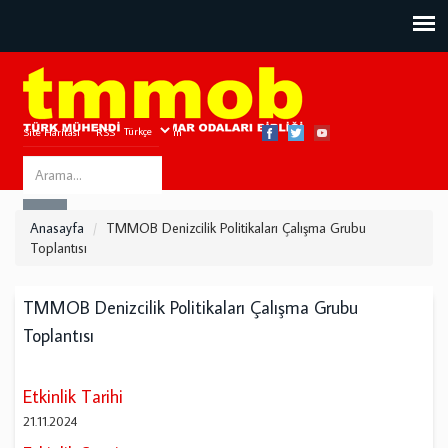
Site Haritası
RSS
Bize Ulaşın
Search
ARA
this
Anasayfa
TMMOB Denizcilik Politikaları Çalışma Grubu
site
Toplantısı
TMMOB Denizcilik Politikaları Çalışma Grubu
Toplantısı
Etkinlik Tarihi
21.11.2024