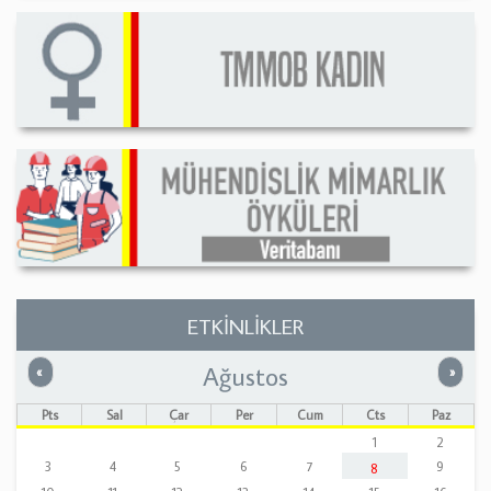
ETKİNLİKLER
Ağustos
Önceki
Sonrak
«
»
Pts
Sal
Çar
Per
Cum
Cts
Paz
1
2
3
4
5
6
7
9
8