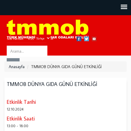
Site Haritası
RSS
Bize Ulaşın
Search
ARA
this
Anasayfa
TMMOB DÜNYA GIDA GÜNÜ ETKİNLİĞİ
site
TMMOB DÜNYA GIDA GÜNÜ ETKİNLİĞİ
Etkinlik Tarihi
12.10.2024
Etkinlik Saati
13:00
-
18:00