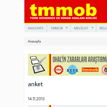
Ana
içeriğe
atla
ANASAYFA
TMMOB
MEVZUAT
BELG
Anasayfa
anket
14.11.2013