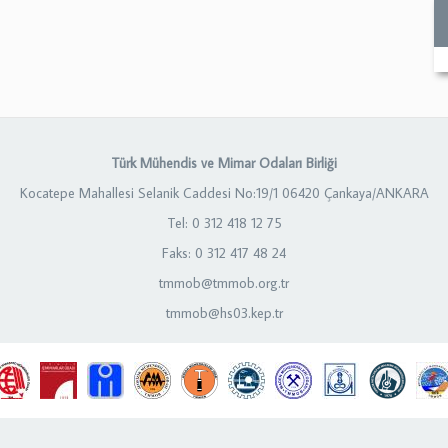
Türk Mühendis ve Mimar Odaları Birliği
Kocatepe Mahallesi Selanik Caddesi No:19/1 06420 Çankaya/ANKARA
Tel: 0 312 418 12 75
Faks: 0 312 417 48 24
tmmob@tmmob.org.tr
tmmob@hs03.kep.tr