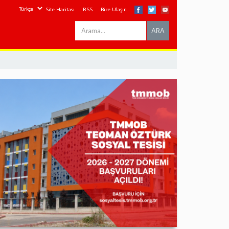
Site Haritası
RSS
Bize Ulaşın
Search
ARA
this
site