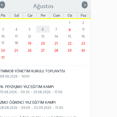
Ağustos
Önceki
Sonraki
«
»
Pts
Sal
Çar
Per
Cum
Cts
Paz
1
2
3
4
5
6
7
9
8
10
11
12
13
14
15
16
17
18
19
20
21
22
23
24
25
26
27
28
29
30
31
TMMOB YÖNETİM KURULU TOPLANTISI
08.08.2026 - 14:00
16. PEYZAJMO YAZ EĞİTİM KAMPI
19.08.2026 - 09:30
-
29.08.2026 - 17:00
ZMO ÖĞRENCİ YAZ EĞİTİM KAMPI
28.08.2026 - 09:00
-
03.09.2026 - 17:00